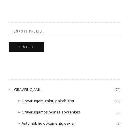
PREKIŲ PAIEŠKA
IEŠKOTI
PREKIŲ KATEGORIJOS
- GRAVIRUOJAMI -
(72)
Graviruojami raktų pakabukai
(21)
Graviruojamos odinės apyrankės
(3)
Automobilio dokumentų dėklai
(2)