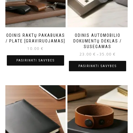
ODINIS RAKTŲ PAKABUKAS
ODINIS AUTOMOBILIO
/ PLATE [GRAVIRUOJAMAS]
DOKUMENTŲ DĖKLAS /
SUSEGAMAS
10.00
€
23.00
€
35.00
€
–
PASIRINKTI SAVYBES
PASIRINKTI SAVYBES