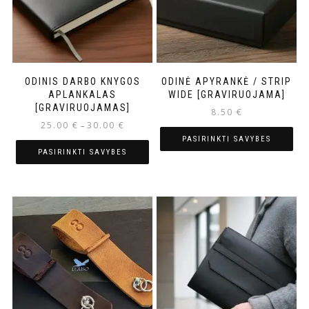
ODINIS DARBO KNYGOS
ODINĖ APYRANKĖ / STRIP
APLANKALAS
WIDE [GRAVIRUOJAMA]
[GRAVIRUOJAMAS]
8.50
€
25.00
€
30.00
€
–
PASIRINKTI SAVYBES
PASIRINKTI SAVYBES