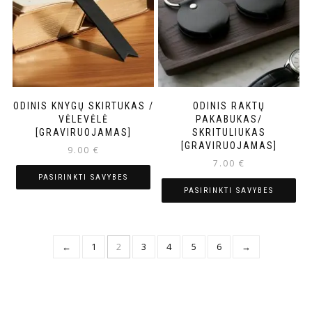
ODINIS KNYGŲ SKIRTUKAS /
ODINIS RAKTŲ
VĖLEVĖLĖ
PAKABUKAS/
[GRAVIRUOJAMAS]
SKRITULIUKAS
[GRAVIRUOJAMAS]
9.00
€
7.00
€
PASIRINKTI SAVYBES
PASIRINKTI SAVYBES
←
1
2
3
4
5
6
→