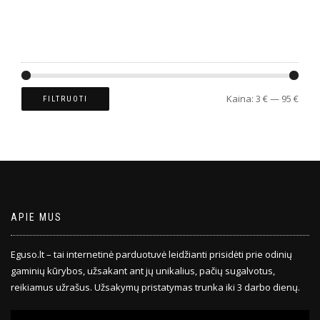
FILTRUOTI PAGAL KAINĄ
Kaina:
3 €
—
95 €
FILTRUOTI
APIE MUS
Eguso.lt – tai internetinė parduotuvė leidžianti prisidėti prie odinių
gaminių kūrybos, užsakant ant jų unikalius, pačių sugalvotus,
reikiamus užrašus. Užsakymų pristatymas trunka iki 3 darbo dienų.