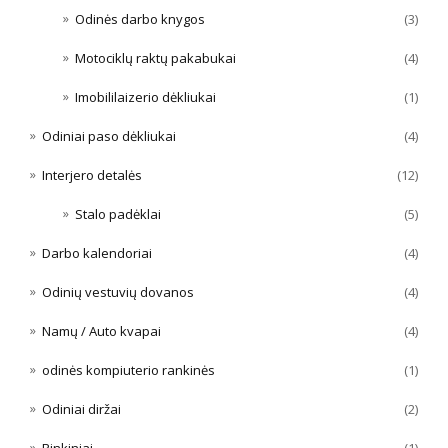
Odinės darbo knygos
(3)
Motociklų raktų pakabukai
(4)
Imobililaizerio dėkliukai
(1)
Odiniai paso dėkliukai
(4)
Interjero detalės
(12)
Stalo padėklai
(5)
Darbo kalendoriai
(4)
Odinių vestuvių dovanos
(4)
Namų / Auto kvapai
(4)
odinės kompiuterio rankinės
(1)
Odiniai diržai
(2)