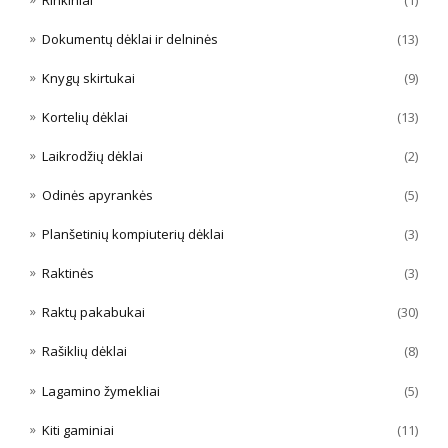
Rinkiniai
(1)
Dokumentų dėklai ir delninės
(13)
Knygų skirtukai
(9)
Kortelių dėklai
(13)
Laikrodžių dėklai
(2)
Odinės apyrankės
(5)
Planšetinių kompiuterių dėklai
(3)
Raktinės
(3)
Raktų pakabukai
(30)
Rašiklių dėklai
(8)
Lagamino žymekliai
(5)
Kiti gaminiai
(11)