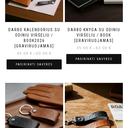
DARBO KALENDORIUS SU
DARBO KNYGA SU ODINIU
ODINIU VIRŠELIU /
VIRŠELIU / BOOK
BOOK2026
[GRAVIRUOJAMAS]
[GRAVIRUOJAMAS]
35.00
€
63.00
€
–
45.00
€
60.00
€
–
PASIRINKTI SAVYBES
PASIRINKTI SAVYBES