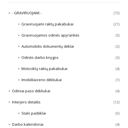
- GRAVIRUOJAMI -
(72)
Graviruojami raktų pakabukai
(21)
Graviruojamos odinės apyrankės
(3)
Automobilio dokumentų dėklai
(2)
Odinės darbo knygos
(3)
Motociklų raktų pakabukai
(4)
Imobililaizerio dėkliukai
(1)
Odiniai paso dėkliukai
(4)
Interjero detalės
(12)
Stalo padėklai
(5)
Darbo kalendoriai
(4)