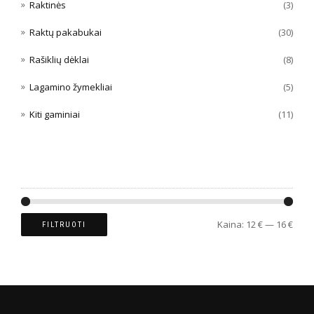
Raktinės
(3)
Raktų pakabukai
(30)
Rašiklių dėklai
(8)
Lagamino žymekliai
(5)
Kiti gaminiai
(11)
FILTRUOTI PAGAL KAINĄ
Kaina:
12 €
—
16 €
FILTRUOTI