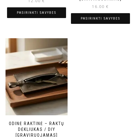
12.00
€
16.00
€
PASIRINKTI SAVYBES
PASIRINKTI SAVYBES
ODINĖ RAKTINĖ – RAKTŲ
DĖKLIUKAS / DIY
[GRAVIRUOJAMAS]