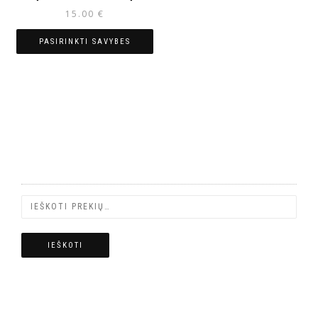
15.00
€
PASIRINKTI SAVYBES
PREKIŲ PAIEŠKA
IEŠKOTI
PREKIŲ KATEGORIJOS