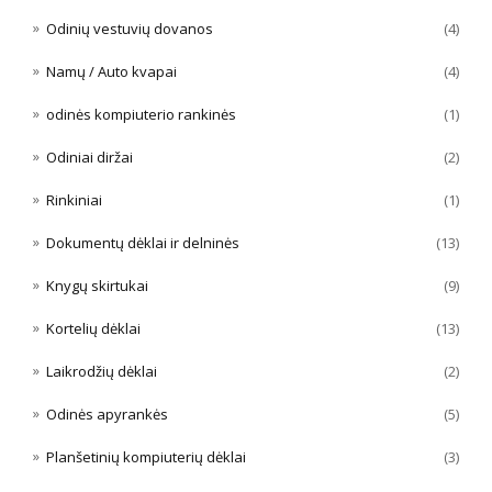
Odinių vestuvių dovanos
(4)
Namų / Auto kvapai
(4)
odinės kompiuterio rankinės
(1)
Odiniai diržai
(2)
Rinkiniai
(1)
Dokumentų dėklai ir delninės
(13)
Knygų skirtukai
(9)
Kortelių dėklai
(13)
Laikrodžių dėklai
(2)
Odinės apyrankės
(5)
Planšetinių kompiuterių dėklai
(3)