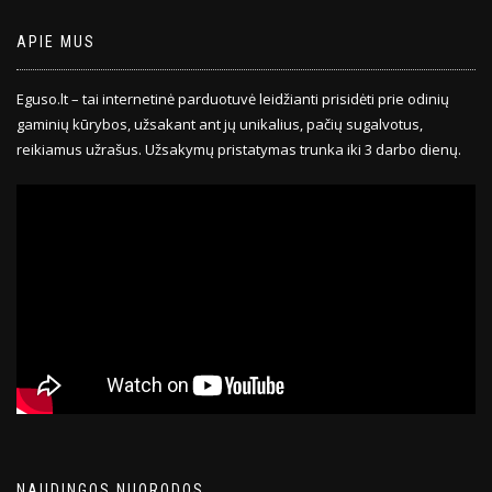
APIE MUS
Eguso.lt – tai internetinė parduotuvė leidžianti prisidėti prie odinių
gaminių kūrybos, užsakant ant jų unikalius, pačių sugalvotus,
reikiamus užrašus. Užsakymų pristatymas trunka iki 3 darbo dienų.
NAUDINGOS NUORODOS