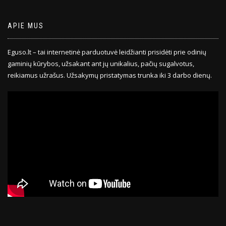
APIE MUS
Eguso.lt – tai internetinė parduotuvė leidžianti prisidėti prie odinių
gaminių kūrybos, užsakant ant jų unikalius, pačių sugalvotus,
reikiamus užrašus. Užsakymų pristatymas trunka iki 3 darbo dienų.