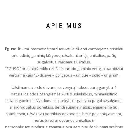
APIE MUS
Eguso.lt
– tai Internetinė parduotuvė, leidžianti vartotojams prisidėti
prie odinių gaminių
kūrybos, užsakant ant jų unikalius, pačių
sugalvotus, reikiamus užrašus.
“EGUSO” prekinio ženklo reikšmė parodo gaminio vertę, o paraidžiui
verčiama kaip
“Exclusive – gorgeous – unique – solid – original“.
Užsiimame verslo dovanų, suvenyrų ir aksesuarų gamyba iš
natūralios odos. Stengiamės
kurti šiuolaikiškus, minimalistinio
stiliaus gaminius. Vykdoma el. prekyba ir gamyba pagal
užsakymus
ar individualius poreikius. Bendraujame ir atsižvelgiame ne tik į
stambesnių
užsakovų poreikius dovanoms, bet ir pavienių asmenų
norus turėti ar dovanoti unikalius ir
personalizuotus odinius gaminius. Visi gaminiai ženklinami prekinio