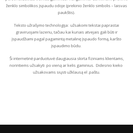
ženklo simbolikos
įspaudu odoje (prekinio ženklo simbolis – laisvas
paukštis).
Teksto užrašymo technologija: užsakomi tekstai paprastai
graviruojami lazeriu, tačiau kai kuriais atvejais gali būti ir
įspaudžiami pagal pagamintą metalinę įspaudo formą, karšto
įspaudimo būdu.
Ši internetinė parduotuvė daugiausia skirta fiziniams klientams,
norintiems užsakyti po vieną ar kelis gaminius. Didesnio kieko
užsakovams siųsti užklausą el .paštu.