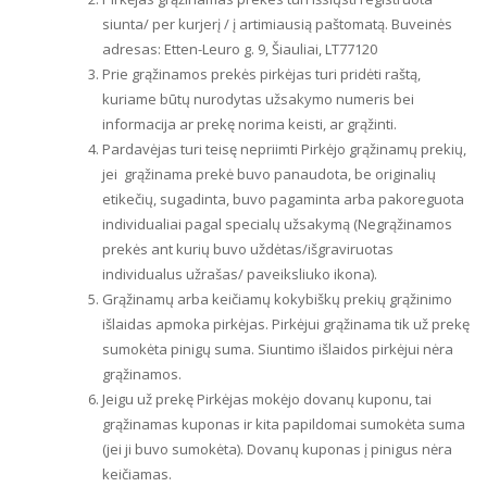
siunta/ per kurjerį / į artimiausią paštomatą. Buveinės
adresas: Etten-Leuro g. 9, Šiauliai, LT77120
Prie grąžinamos prekės pirkėjas turi pridėti raštą,
kuriame būtų nurodytas užsakymo numeris bei
informacija ar prekę norima keisti, ar grąžinti.
Pardavėjas turi teisę nepriimti Pirkėjo grąžinamų prekių,
jei grąžinama prekė buvo panaudota, be originalių
etikečių, sugadinta, buvo pagaminta arba pakoreguota
individualiai pagal specialų užsakymą (Negrąžinamos
prekės ant kurių buvo uždėtas/išgraviruotas
individualus užrašas/ paveiksliuko ikona).
Grąžinamų arba keičiamų kokybiškų prekių grąžinimo
išlaidas apmoka pirkėjas. Pirkėjui grąžinama tik už prekę
sumokėta pinigų suma. Siuntimo išlaidos pirkėjui nėra
grąžinamos.
Jeigu už prekę Pirkėjas mokėjo dovanų kuponu, tai
grąžinamas kuponas ir kita papildomai sumokėta suma
(jei ji buvo sumokėta). Dovanų kuponas į pinigus nėra
keičiamas.