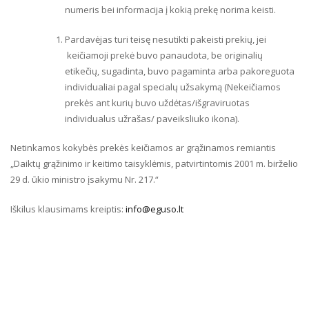
numeris bei informacija į kokią prekę norima keisti.
Pardavėjas turi teisę nesutikti pakeisti prekių, jei
keičiamoji prekė buvo panaudota, be originalių
etikečių, sugadinta, buvo pagaminta arba pakoreguota
individualiai pagal specialų užsakymą (Nekeičiamos
prekės ant kurių buvo uždėtas/išgraviruotas
individualus užrašas/ paveiksliuko ikona).
Netinkamos kokybės prekės keičiamos ar grąžinamos remiantis
„Daiktų grąžinimo ir keitimo taisyklėmis, patvirtintomis 2001 m. birželio
29 d. ūkio ministro įsakymu Nr. 217.“
Iškilus klausimams kreiptis:
info@eguso.lt