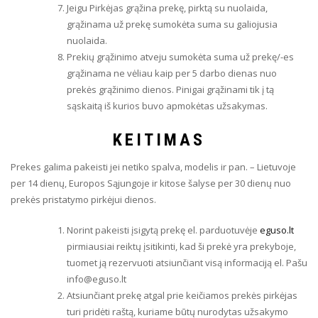
Jeigu Pirkėjas grąžina prekę, pirktą su nuolaida,
grąžinama už prekę sumokėta suma su galiojusia
nuolaida.
Prekių grąžinimo atveju sumokėta suma už prekę/-es
grąžinama ne vėliau kaip per 5 darbo dienas nuo
prekės grąžinimo dienos. Pinigai grąžinami tik į tą
sąskaitą iš kurios buvo apmokėtas užsakymas.
KEITIMAS
Prekes galima pakeisti jei netiko spalva, modelis ir pan. – Lietuvoje
per 14 dienų, Europos Sąjungoje ir kitose šalyse per 30 dienų nuo
prekės pristatymo pirkėjui dienos.
Norint pakeisti įsigytą prekę el. parduotuvėje
eguso.lt
pirmiausiai reiktų įsitikinti, kad ši prekė yra prekyboje,
tuomet ją rezervuoti atsiunčiant visą informaciją el. Pašu
info@eguso.lt
Atsiunčiant prekę atgal prie keičiamos prekės pirkėjas
turi pridėti raštą, kuriame būtų nurodytas užsakymo