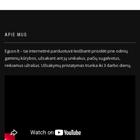
APIE MUS
Eguso.lt – tai internetinė parduotuvė leidžianti prisidėti prie odinių
gaminių kūrybos, užsakant ant jų unikalius, pačių sugalvotus,
reikiamus užrašus. Užsakymų pristatymas trunka iki 3 darbo dienų.