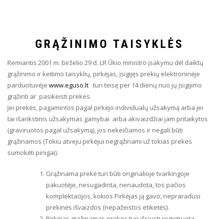
GRĄŽINIMO TAISYKLĖS
Remiantis 2001 m. birželio 29 d. LR Ūkio ministro įsakymu dėl daiktų
grąžinimo ir keitimo taisyklių, pirkėjas, įsigijęs prekių elektroninėje
parduotuvėje
www.eguso.lt
turi teisę per 14 dienų nuo jų įsigijimo
grąžinti ar pasikeisti prekes.
Jei prekės, pagamintos pagal pirkėjo individualų užsakymą arba jei
tai išankstinis užsakymas gamybai arba akivaizdžiai jam pritaikytos
(graviruotos pagal užsakymą), jos nekeičiamos ir negali būti
grąžinamos (Tokiu atveju pirkėjui negrąžinami už tokias prekes
sumokėti pinigai).
Grąžinama prekė turi būti originalioje tvarkingoje
pakuotėje, nesugadinta, nenaudota, tos pačios
komplektacijos, kokios Pirkėjas ją gavo, nepraradusi
prekinės išvaizdos (nepažeistos etiketės).
Pirkėjas grąžinamas prekes turi išsiųsti registruota