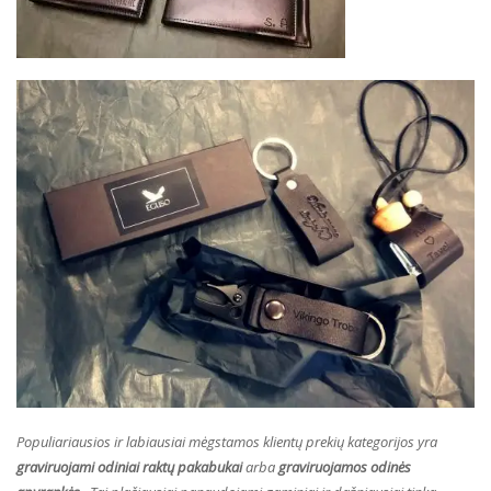
Populiariausios ir labiausiai mėgstamos klientų prekių kategorijos yra
graviruojami odiniai raktų pakabukai
arba
graviruojamos odinės