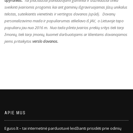
apyrankės.
Tai plačiausiai panaudojami gaminiai ir dažniausiai tinka
sveikinti įvairiomis progomis kai ant gaminių išgraviruojamas Jūsų unikalus
tekstas, suteikiantis vienetinės ir vertingos dovanos įspūdį. Dovanų
personalizavimo mada ir populiarumas atkeliavo iš JAV, o Lietuvoje tapo
populiaru jau nuo 2016 m. Nuo tada plinta įvairios prekių sritys tiek tarp
žmonių, tiek tarp įmonių, kuomet darbuotojams ar klientams dovanojamos
jiems pritaikytos
verslo dovanos.
APIE MUS
Eguso.lt – tai internetinė parduotuvė leidžianti prisidėti prie odinių