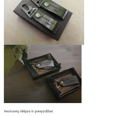
Vestuvių idėjos ir pavyzdžiai
;