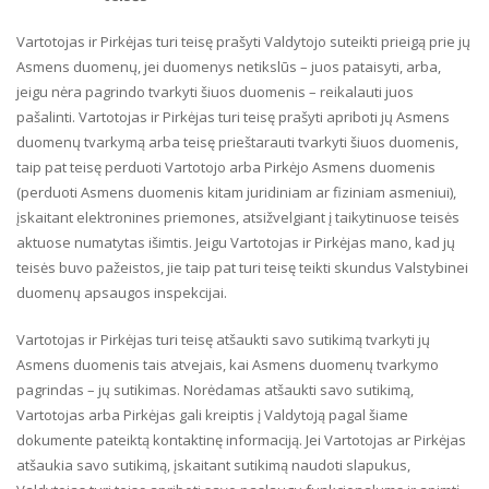
Vartotojas ir Pirkėjas turi teisę prašyti Valdytojo suteikti prieigą prie jų
Asmens duomenų, jei duomenys netikslūs – juos pataisyti, arba,
jeigu nėra pagrindo tvarkyti šiuos duomenis – reikalauti juos
pašalinti. Vartotojas ir Pirkėjas turi teisę prašyti apriboti jų Asmens
duomenų tvarkymą arba teisę prieštarauti tvarkyti šiuos duomenis,
taip pat teisę perduoti Vartotojo arba Pirkėjo Asmens duomenis
(perduoti Asmens duomenis kitam juridiniam ar fiziniam asmeniui),
įskaitant elektronines priemones, atsižvelgiant į taikytinuose teisės
aktuose numatytas išimtis. Jeigu Vartotojas ir Pirkėjas mano, kad jų
teisės buvo pažeistos, jie taip pat turi teisę teikti skundus Valstybinei
duomenų apsaugos inspekcijai.
Vartotojas ir Pirkėjas turi teisę atšaukti savo sutikimą tvarkyti jų
Asmens duomenis tais atvejais, kai Asmens duomenų tvarkymo
pagrindas – jų sutikimas. Norėdamas atšaukti savo sutikimą,
Vartotojas arba Pirkėjas gali kreiptis į Valdytoją pagal šiame
dokumente pateiktą kontaktinę informaciją. Jei Vartotojas ar Pirkėjas
atšaukia savo sutikimą, įskaitant sutikimą naudoti slapukus,