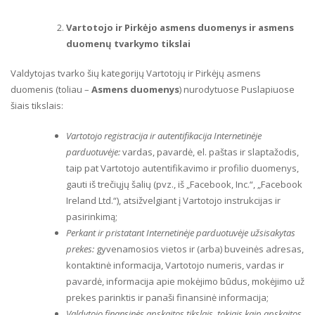
Vartotojo ir Pirkėjo asmens duomenys ir asmens
duomenų tvarkymo tikslai
Valdytojas tvarko šių kategorijų Vartotojų ir Pirkėjų asmens
duomenis (toliau –
Asmens duomenys
) nurodytuose Puslapiuose
šiais tikslais:
Vartotojo registracija ir autentifikacija Internetinėje
parduotuvėje:
vardas, pavardė, el. paštas ir slaptažodis,
taip pat Vartotojo autentifikavimo ir profilio duomenys,
gauti iš trečiųjų šalių (pvz., iš „Facebook, Inc.“, „Facebook
Ireland Ltd.“), atsižvelgiant į Vartotojo instrukcijas ir
pasirinkimą;
Perkant ir pristatant Internetinėje parduotuvėje užsisakytas
prekes:
gyvenamosios vietos ir (arba) buveinės adresas,
kontaktinė informacija, Vartotojo numeris, vardas ir
pavardė, informacija apie mokėjimo būdus, mokėjimo už
prekes parinktis ir panaši finansinė informacija;
Valdytojo finansinės apskaitos tikslais, tokiais kaip apskaitos