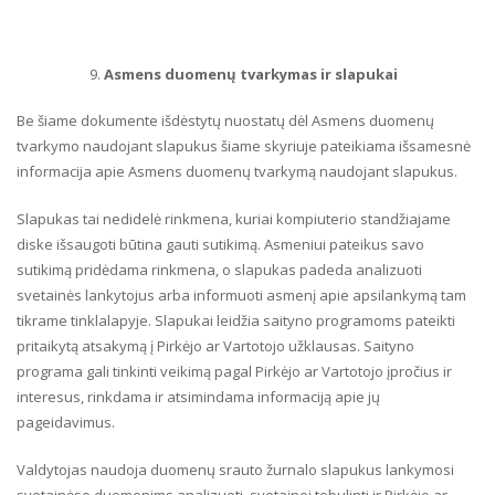
Asmens duomenų tvarkymas ir slapukai
Be šiame dokumente išdėstytų nuostatų dėl Asmens duomenų
tvarkymo naudojant slapukus šiame skyriuje pateikiama išsamesnė
informacija apie Asmens duomenų tvarkymą naudojant slapukus.
Slapukas tai nedidelė rinkmena, kuriai kompiuterio standžiajame
diske išsaugoti būtina gauti sutikimą. Asmeniui pateikus savo
sutikimą pridėdama rinkmena, o slapukas padeda analizuoti
svetainės lankytojus arba informuoti asmenį apie apsilankymą tam
tikrame tinklalapyje. Slapukai leidžia saityno programoms pateikti
pritaikytą atsakymą į Pirkėjo ar Vartotojo užklausas. Saityno
programa gali tinkinti veikimą pagal Pirkėjo ar Vartotojo įpročius ir
interesus, rinkdama ir atsimindama informaciją apie jų
pageidavimus.
Valdytojas naudoja duomenų srauto žurnalo slapukus lankymosi