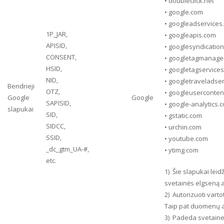
• doubleclick.net
• google.com
• googleadservices
1P_JAR,
• googleapis.com
APISID,
• googlesyndicatio
CONSENT,
• googletagmanage
HSID,
• googletagservice
NID,
• googletraveladse
Bendrieji
OTZ,
• googleuserconten
Google
Google
SAPISID,
• google-analytics.
slapukai
SID,
• gstatic.com
SIDCC,
• urchin.com
SSID,
• youtube.com
_dc_gtm_UA-#,
• ytimg.com
etc.
1) Šie slapukai leid
svetainės elgseną a
2) Autorizuoti vart
Taip pat duomenų 
3) Padeda svetainei v