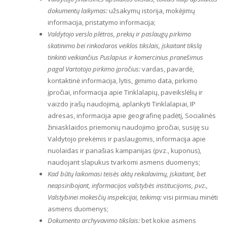
dokumentų laikymas:
užsakymų istorija, mokėjimų
informacija, pristatymo informacija;
Valdytojo verslo plėtros, prekių ir paslaugų pirkimo
skatinimo bei rinkodaros veiklos tikslais, įskaitant tikslą
tinkinti veikiančius Puslapius ir komercinius pranešimus
pagal Vartotojo pirkimo įpročius:
vardas, pavardė,
kontaktinė informacija, lytis, gimimo data, pirkimo
įpročiai, informacija apie Tinklalapių, paveikslėlių ir
vaizdo įrašų naudojimą, aplankyti Tinklalapiai, IP
adresas, informacija apie geografinę padėtį, Socialinės
žiniasklaidos priemonių naudojimo įpročiai, susiję su
Valdytojo prekėmis ir paslaugomis, informacija apie
nuolaidas ir panašias kampanijas (pvz., kuponus),
naudojant slapukus tvarkomi asmens duomenys;
Kad būtų laikomasi teisės aktų reikalavimų, įskaitant, bet
neapsiribojant, informacijos valstybės institucijoms, pvz.,
Valstybinei mokesčių inspekcijai, teikimą:
visi pirmiau minėti
asmens duomenys;
Dokumento archyvavimo tikslais:
bet kokie asmens