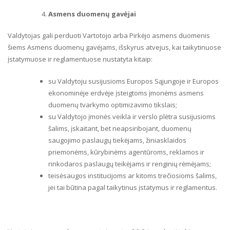
Asmens duomenų gavėjai
Valdytojas gali perduoti Vartotojo arba Pirkėjo asmens duomenis
šiems Asmens duomenų gavėjams, išskyrus atvejus, kai taikytinuose
įstatymuose ir reglamentuose nustatyta kitaip:
su Valdytoju susijusioms Europos Sąjungoje ir Europos
ekonominėje erdvėje įsteigtoms įmonėms asmens
duomenų tvarkymo optimizavimo tikslais;
su Valdytojo įmonės veikla ir verslo plėtra susijusioms
šalims, įskaitant, bet neapsiribojant, duomenų
saugojimo paslaugų tiekėjams, žiniasklaidos
priemonėms, kūrybinėms agentūroms, reklamos ir
rinkodaros paslaugų teikėjams ir renginių rėmėjams;
teisėsaugos institucijoms ar kitoms trečiosioms šalims,
jei tai būtina pagal taikytinus įstatymus ir reglamentus.