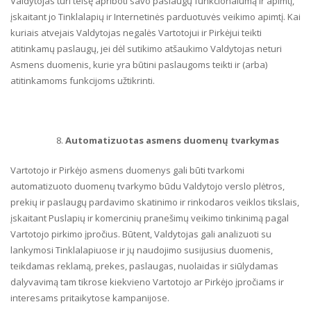
Valdytojas turi teisę apriboti savo paslaugų funkcionalumą ir apimtį,
įskaitant jo Tinklalapių ir Internetinės parduotuvės veikimo apimtį. Kai
kuriais atvejais Valdytojas negalės Vartotojui ir Pirkėjui teikti
atitinkamų paslaugų, jei dėl sutikimo atšaukimo Valdytojas neturi
Asmens duomenis, kurie yra būtini paslaugoms teikti ir (arba)
atitinkamoms funkcijoms užtikrinti.
Automatizuotas asmens duomenų tvarkymas
Vartotojo ir Pirkėjo asmens duomenys gali būti tvarkomi
automatizuoto duomenų tvarkymo būdu Valdytojo verslo plėtros,
prekių ir paslaugų pardavimo skatinimo ir rinkodaros veiklos tikslais,
įskaitant Puslapių ir komercinių pranešimų veikimo tinkinimą pagal
Vartotojo pirkimo įpročius. Būtent, Valdytojas gali analizuoti su
lankymosi Tinklalapiuose ir jų naudojimo susijusius duomenis,
teikdamas reklamą, prekes, paslaugas, nuolaidas ir siūlydamas
dalyvavimą tam tikrose kiekvieno Vartotojo ar Pirkėjo įpročiams ir
interesams pritaikytose kampanijose.