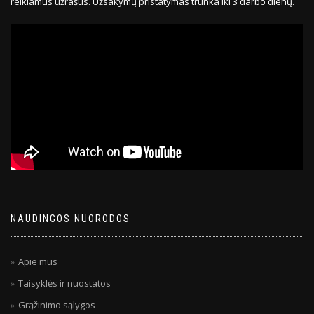
reikiamus užrašus. Užsakymų pristatymas trunka iki 3 darbo dienų.
NAUDINGOS NUORODOS
Apie mus
Taisyklės ir nuostatos
Grąžinimo sąlygos