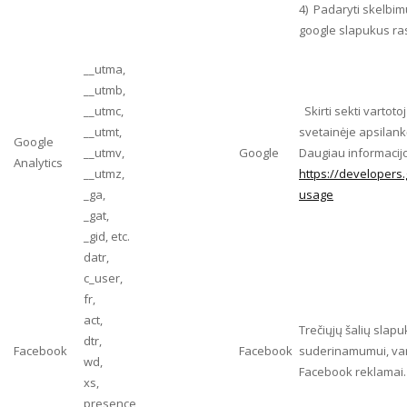
4) Padaryti skelbim
google slapukus ras
__utma,
__utmb,
__utmc,
Skirti sekti vartot
__utmt,
svetainėje apsilankė 
Google
__utmv,
Google
Daugiau informacijo
Analytics
__utmz,
https://developers.
_ga,
usage
_gat,
_gid, etc.
datr,
c_user,
fr,
act,
Trečiųjų šalių slapu
dtr,
Facebook
Facebook
suderinamumui, vart
wd,
Facebook reklamai.
xs,
presence,