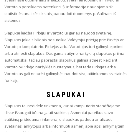
svetainėse duomenims analizuoti, svetainei tobulinti ir Pirkėjo ar
Vartotojo poreikiams patenkinti. Ši informacija naudojama tik
statistinės analizės tikslais, panaudoti duomenys pašalinami iš
sistemos.
Slapukai leidžia Pirkėjui ir Vartotojui geriau naudoti svetainę.
Slapukas jokiais būdais nesuteikia Valdytojui prieigą prie Pirkėjo ar
Vartotojo kompiuterio. Pirkėjas arba Vartotojas turi galimybę priimti
arba atmesti slapukus. Dauguma saityno naršyklių slapukus priima
automatiškai, tačiau paprastai slapukus galima atmesti keičiant
Vartotojo/Pirkėjo naršyklės nustatymus, bet tada Pirkėjas arba
Vartotojas gali neturėti galimybės naudoti visų atitinkamos svetainės
funkcijų.
SLAPUKAI
Slapukas tai nedidelė rinkmena, kuriai kompiuterio standžiajame
diske išsaugoti būtina gauti sutikimą. Asmeniui pateikus savo
sutikimą pridėdama rinkmena, o slapukas padeda analizuoti
svetainės lankytojus arba informuoti asmenį apie apsilankymą tam