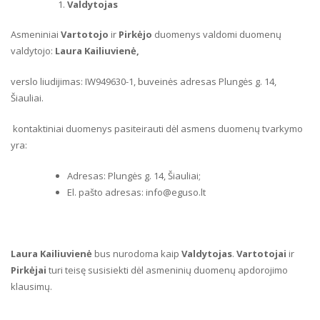
Valdytojas
Asmeniniai
Vartotojo
ir
Pirkėjo
duomenys valdomi duomenų
valdytojo:
Laura Kailiuvienė,
verslo liudijimas: IW949630-1, buveinės adresas Plungės g. 14,
Šiauliai.
kontaktiniai duomenys pasiteirauti dėl asmens duomenų tvarkymo
yra:
Adresas: Plungės g. 14, Šiauliai;
El. pašto adresas: info@eguso.lt
Laura Kailiuvienė
bus nurodoma kaip
Valdytojas
.
Vartotojai
ir
Pirkėjai
turi teisę susisiekti dėl asmeninių duomenų apdorojimo
klausimų.