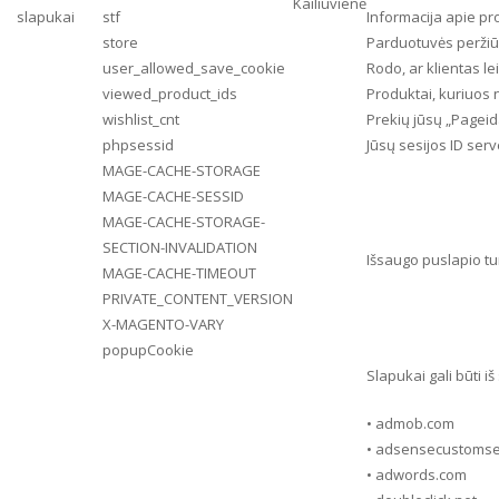
Kailiuvienė
slapukai
stf
Informacija apie pr
store
Parduotuvės peržiūr
user_allowed_save_cookie
Rodo, ar klientas l
viewed_product_ids
Produktai, kuriuos 
wishlist_cnt
Prekių jūsų „Pageid
phpsessid
Jūsų sesijos ID serv
MAGE-CACHE-STORAGE
MAGE-CACHE-SESSID
MAGE-CACHE-STORAGE-
SECTION-INVALIDATION
Išsaugo puslapio tu
MAGE-CACHE-TIMEOUT
PRIVATE_CONTENT_VERSION
X-MAGENTO-VARY
popupCookie
Slapukai gali būti i
• admob.com
• adsensecustoms
• adwords.com