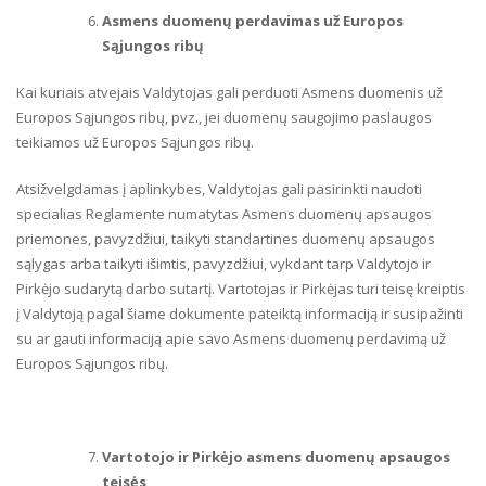
Asmens duomenų perdavimas už Europos
Sąjungos ribų
Kai kuriais atvejais Valdytojas gali perduoti Asmens duomenis už
Europos Sąjungos ribų, pvz., jei duomenų saugojimo paslaugos
teikiamos už Europos Sąjungos ribų.
Atsižvelgdamas į aplinkybes, Valdytojas gali pasirinkti naudoti
specialias Reglamente numatytas Asmens duomenų apsaugos
priemones, pavyzdžiui, taikyti standartines duomenų apsaugos
sąlygas arba taikyti išimtis, pavyzdžiui, vykdant tarp Valdytojo ir
Pirkėjo sudarytą darbo sutartį. Vartotojas ir Pirkėjas turi teisę kreiptis
į Valdytoją pagal šiame dokumente pateiktą informaciją ir susipažinti
su ar gauti informaciją apie savo Asmens duomenų perdavimą už
Europos Sąjungos ribų.
Vartotojo ir Pirkėjo asmens duomenų apsaugos
teisės