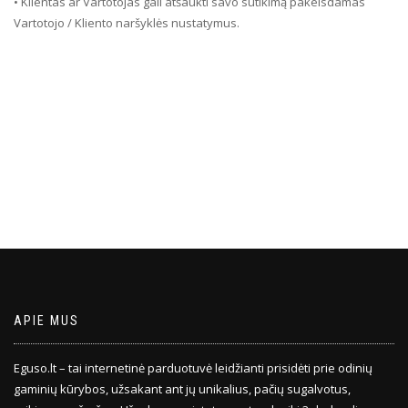
• Klientas ar Vartotojas gali atšaukti savo sutikimą pakeisdamas
Vartotojo / Kliento naršyklės nustatymus.
APIE MUS
Eguso.lt – tai internetinė parduotuvė leidžianti prisidėti prie odinių
gaminių kūrybos, užsakant ant jų unikalius, pačių sugalvotus,