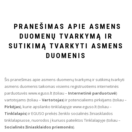
PRANEŠIMAS APIE ASMENS
DUOMENŲ TVARKYMĄ IR
SUTIKIMĄ TVARKYTI ASMENS
DUOMENIS
Šis pranešimas apie asmens duomenų tvarkymą ir sutikimą tvarkyti
asmens duomenis taikomas visiems registruotiems internetinės
parduotuvės www.eguso.lt (toliau –
Internetinė parduotuvė
)
vartotojams (toliau –
Vartotojas
) ir potencialiems pirkėjams (toliau –
Pirkėjas
), kurie apsilanko tinklalapyje www.eguso.lt (toliau –
Tinklalapis
) ir EGUSO prekės ženklo socialinės žiniasklaidos
tinklalapiuose, nuorodos į kuriuos pateiktos Tinklalapyje (toliau –
Socialinės žiniasklaidos priemonės
).