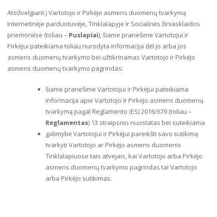
Atsižvelgiant į Vartotojo ir Pirkėjo asmens duomenų tvarkymą
Internetinėje parduotuvėje, Tinklalapyje ir Socialinės žiniasklaidos
priemonėse (toliau –
Puslapiai
), šiame pranešime Vartotojui ir
Pirkėjui pateikiama toliau nurodyta informacija dėl jo arba jos
asmens duomenų tvarkymo bei užtikrinamas Vartotojo ir Pirkėjo
asmens duomenų tvarkymo pagrindas:
šiame pranešime Vartotojui ir Pirkėjui pateikiama
informacija apie Vartotojo ir Pirkėjo asmens duomenų
tvarkymą pagal Reglamento (ES) 2016/679 (toliau –
Reglamentas
) 13 straipsnio nuostatas bei suteikiama
galimybė Vartotojui ir Pirkėjui pareikšti savo sutikimą
tvarkyti Vartotojo ar Pirkėjo asmens duomenis
Tinklalapiuose tais atvejais, kai Vartotojo arba Pirkėjo
asmens duomenų tvarkymo pagrindas tai Vartotojo
arba Pirkėjo sutikimas.