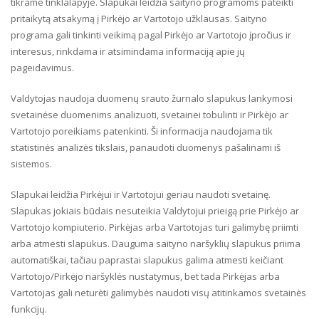
tikrame tinklalapyje. Slapukai leidžia saityno programoms pateikti
pritaikytą atsakymą į Pirkėjo ar Vartotojo užklausas. Saityno
programa gali tinkinti veikimą pagal Pirkėjo ar Vartotojo įpročius ir
interesus, rinkdama ir atsimindama informaciją apie jų
pageidavimus.
Valdytojas naudoja duomenų srauto žurnalo slapukus lankymosi
svetainėse duomenims analizuoti, svetainei tobulinti ir Pirkėjo ar
Vartotojo poreikiams patenkinti. Ši informacija naudojama tik
statistinės analizės tikslais, panaudoti duomenys pašalinami iš
sistemos.
Slapukai leidžia Pirkėjui ir Vartotojui geriau naudoti svetainę.
Slapukas jokiais būdais nesuteikia Valdytojui prieigą prie Pirkėjo ar
Vartotojo kompiuterio. Pirkėjas arba Vartotojas turi galimybę priimti
arba atmesti slapukus. Dauguma saityno naršyklių slapukus priima
automatiškai, tačiau paprastai slapukus galima atmesti keičiant
Vartotojo/Pirkėjo naršyklės nustatymus, bet tada Pirkėjas arba
Vartotojas gali neturėti galimybės naudoti visų atitinkamos svetainės
funkcijų.