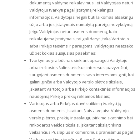
dokumentų valdymo reikalavimus. Jei Valdytojas neturi
Valdytojui tvarkyti pagal įstatymą reikalingos
informacijos, Valdytojas negali būti laikomas atsakingu
už jo arba jos įstatymais numatytų pareigų nevykdymą.
Jeigu Valdytojas neturi asmens duomenų, kaip
reikalaujama įstatymais, tai gali daryti įtaką Vartotojo
arba Pirkėjo teisėms ir pareigoms. Valdytojas neatsako
už bet kokias susijusias pasekmes;
Tvarkymas yra būtinas siekiant apsaugoti Valdytojo
arba trečiosios šalies teisėtus interesus, pavyzdžiui,
saugojant asmens duomenis savo interesams ginti, kai
galimi ginčai arba Valdytojo verslo plėtros tikslais,
įskaitant Vartotojo arba Pirkėjo kontaktinės informacijos
naudojimą Pirkėjo prekių reklamos tikslais;
Vartotojas arba Pirkėjas davė sutikimą tvarkyti jų
asmens duomenis, įskaitant šiais atvejais:  Valdytojo
verslo plėtros, prekių ir paslaugų pirkimo skatinimo bei
rinkodaros veiklos tikslais, įskaitant tikslą tinkinti
veikiančius Puslapius ir komercinius pranešimus pagal
Vartotojo pirkimo įpročius. Pavyzdžiui, sutikimas