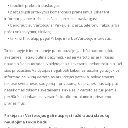
•
tobulinti prekes ir paslaugas;
•
paštu siųsti pritaikytus komercinius pranešimus, įskaitant
informaciją apie trečiosios šalies prekes ir paslaugas;
•
bendrauti su Vartotoju ar Pirkėju el. paštu, telefonu, faksu arba
paštu rinkos tyrimų tikslais;
•
tinkinti Tinklalapį pagal Pirkėjo ir (arba) Vartotojo interesus.
Tinklalapyje ir Internetinėje parduotuvėje gali būti nuorodų į kitas
svetaines. Tačiau būtina pažymėti, kad jei Vartotojas ar Pirkėjas
naudoja šias nuorodas, Valdytojas kitų svetainių nekontroliuoja. Dėl
šios priežasties Valdytojas negali būti laikomas atsakingu už jokios
informacijos, kurią Vartotojas ar Pirkėjas pateikia lankydamasis
tokiose svetainėse, saugumą ir privatumą; šis pranešimas taip pat
netaikomas tokioms svetainėms. Pirkėjas ir Vartotojas turi įdėmiai
peržiūrėti atitinkamos svetainės konfidencialumo ir privatumo
pranešimus.
Pirkėjas ar Vartotojas gali nuspręsti uždrausti slapukų
naudojimą tokiu būdu: