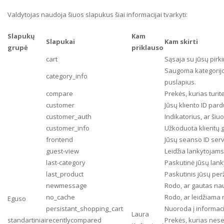
Valdytojas naudoja šiuos slapukus šiai informacijai tvarkyti:
Slapukų
Kam
Slapukai
Kam skirti
grupė
priklauso
cart
Sąsaja su jūsų pirki
Saugoma kategorijos
category_info
puslapius.
compare
Prekės, kurias turit
customer
Jūsų kliento ID par
customer_auth
Indikatorius, ar ši
customer_info
Užkoduota klientų gr
frontend
Jūsų seanso ID serv
guest-view
Leidžia lankytojam
last-category
Paskutinė jūsų lank
last_product
Paskutinis jūsų per
newmessage
Rodo, ar gautas na
no_cache
Rodo, ar leidžiama 
Eguso
persistant_shopping_cart
Nuoroda į informacij
Laura
standartiniai
recentlycompared
Prekės, kurias nesen