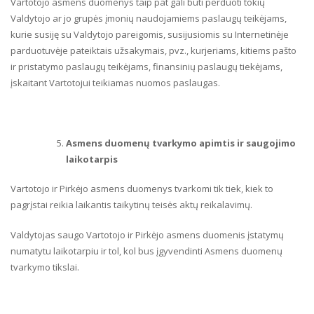
Vartotojo asmens duomenys taip pat gali būti perduoti tokių
Valdytojo ar jo grupės įmonių naudojamiems paslaugų teikėjams,
kurie susiję su Valdytojo pareigomis, susijusiomis su Internetinėje
parduotuvėje pateiktais užsakymais, pvz., kurjeriams, kitiems pašto
ir pristatymo paslaugų teikėjams, finansinių paslaugų tiekėjams,
įskaitant Vartotojui teikiamas nuomos paslaugas.
Asmens duomenų tvarkymo apimtis ir saugojimo
laikotarpis
Vartotojo ir Pirkėjo asmens duomenys tvarkomi tik tiek, kiek to
pagrįstai reikia laikantis taikytinų teisės aktų reikalavimų.
Valdytojas saugo Vartotojo ir Pirkėjo asmens duomenis įstatymų
numatytu laikotarpiu ir tol, kol bus įgyvendinti Asmens duomenų
tvarkymo tikslai.