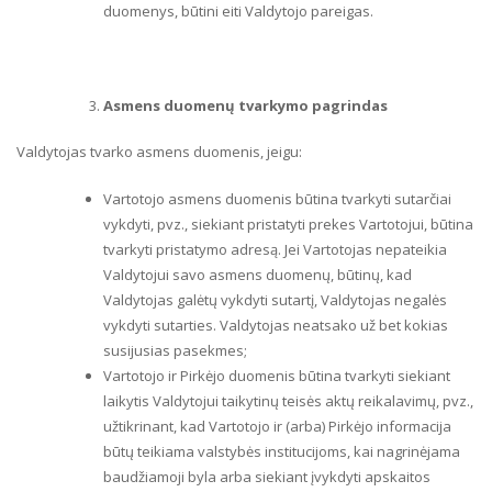
duomenys, būtini eiti Valdytojo pareigas.
Asmens duomenų tvarkymo pagrindas
Valdytojas tvarko asmens duomenis, jeigu:
Vartotojo asmens duomenis būtina tvarkyti sutarčiai
vykdyti, pvz., siekiant pristatyti prekes Vartotojui, būtina
tvarkyti pristatymo adresą. Jei Vartotojas nepateikia
Valdytojui savo asmens duomenų, būtinų, kad
Valdytojas galėtų vykdyti sutartį, Valdytojas negalės
vykdyti sutarties. Valdytojas neatsako už bet kokias
susijusias pasekmes;
Vartotojo ir Pirkėjo duomenis būtina tvarkyti siekiant
laikytis Valdytojui taikytinų teisės aktų reikalavimų, pvz.,
užtikrinant, kad Vartotojo ir (arba) Pirkėjo informacija
būtų teikiama valstybės institucijoms, kai nagrinėjama
baudžiamoji byla arba siekiant įvykdyti apskaitos