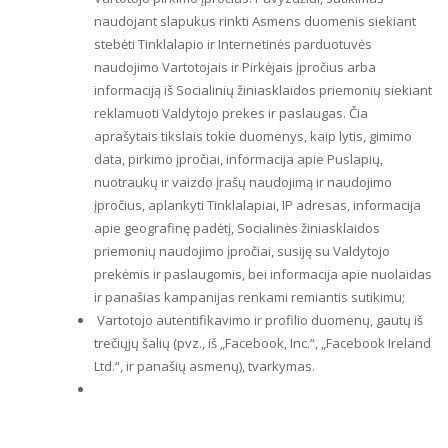
naudojant slapukus rinkti Asmens duomenis siekiant
stebėti Tinklalapio ir Internetinės parduotuvės
naudojimo Vartotojais ir Pirkėjais įpročius arba
informaciją iš Socialinių žiniasklaidos priemonių siekiant
reklamuoti Valdytojo prekes ir paslaugas. Čia
aprašytais tikslais tokie duomenys, kaip lytis, gimimo
data, pirkimo įpročiai, informacija apie Puslapių,
nuotraukų ir vaizdo įrašų naudojimą ir naudojimo
įpročius, aplankyti Tinklalapiai, IP adresas, informacija
apie geografinę padėtį, Socialinės žiniasklaidos
priemonių naudojimo įpročiai, susiję su Valdytojo
prekėmis ir paslaugomis, bei informacija apie nuolaidas
ir panašias kampanijas renkami remiantis sutikimu;
 Vartotojo autentifikavimo ir profilio duomenų, gautų iš
trečiųjų šalių (pvz., iš „Facebook, Inc.“, „Facebook Ireland
Ltd.“, ir panašių asmenų), tvarkymas.