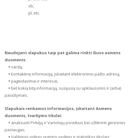
sb,
pl, etc.
Naudojant slapukus taip pat galima rinkti šiuos asmens
duomenis:
•
vardą,
•
kontaktinę informaciją, įskaitant elektroninio pašto adresą,
•
pageidavimai ir interesai,
•
bet kokią kitą informaciją, susijusią su apklausomis ir (arba)
pasiūlymais.
Slapukais renkamos informacijos, įskaitant Asmens
duomenis, tvarkymo tikslai:
•
analizuoti Pirkėjų ir Vartotojų poreikius bei užtikrinti geresnes
paslaugas;
•
Valdytojo vidinio registro vedimo ir statistikos tikslais;