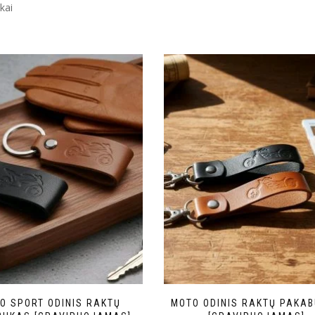
kai
O SPORT ODINIS RAKTŲ
MOTO ODINIS RAKTŲ PAKA