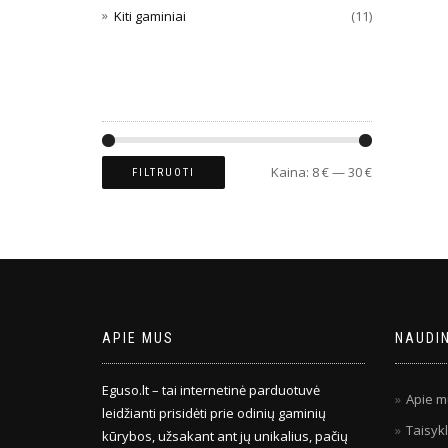
Kiti gaminiai
(11)
FILTRUOTI PAGAL KAINĄ
Kaina:
8 €
—
30 €
FILTRUOTI
APIE MUS
NAUDI
Eguso.lt – tai internetinė parduotuvė
Apie m
leidžianti prisidėti prie odinių gaminių
Taisykl
kūrybos, užsakant ant jų unikalius, pačių