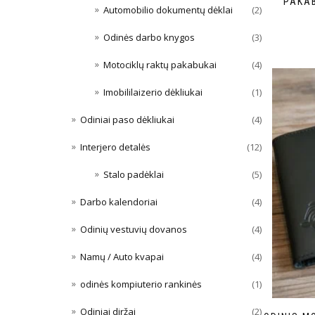
PAKA
Automobilio dokumentų dėklai
(2)
Odinės darbo knygos
(3)
Motociklų raktų pakabukai
(4)
Imobililaizerio dėkliukai
(1)
Odiniai paso dėkliukai
(4)
Interjero detalės
(12)
Stalo padėklai
(5)
Darbo kalendoriai
(4)
Odinių vestuvių dovanos
(4)
Namų / Auto kvapai
(4)
odinės kompiuterio rankinės
(1)
Odiniai diržai
(2)