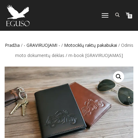
TOGGLE
0
NAVIGATION
Pradžia
/
- GRAVIRUOJAMI -
/
Motociklų raktų pakabukai
/ Odinis
moto dokumentų dėklas / m-book [GRAVIRUOJAMAS]