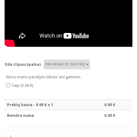
Oda (tipas/spalva)
Noriu mano parašyto teksto ant gaminio.
Taip (5.00 €)
Prekių kaina -
0.00
€ x 1
0.00
€
Bendra suma
0.00
€