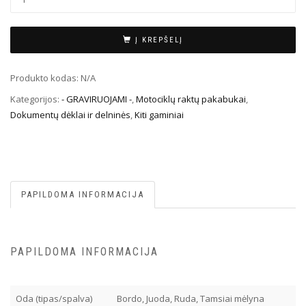
Į KREPŠELĮ
Produkto kodas:
N/A
Kategorijos:
- GRAVIRUOJAMI -
,
Motociklų raktų pakabukai
,
Dokumentų dėklai ir delninės
,
Kiti gaminiai
PAPILDOMA INFORMACIJA
PAPILDOMA INFORMACIJA
Oda (tipas/spalva)
Bordo, Juoda, Ruda, Tamsiai mėlyna