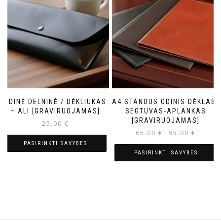
ODINĖ DELNINĖ / DĖKLIUKAS
A4 STANDUS ODINIS DĖKLAS/
– ALI [GRAVIRUOJAMAS]
SEGTUVAS-APLANKAS
[GRAVIRUOJAMAS]
25.00
€
65.00
€
95.00
€
–
PASIRINKTI SAVYBES
PASIRINKTI SAVYBES