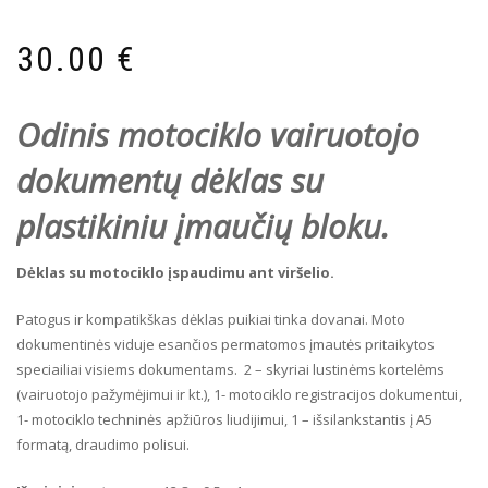
30.00
€
Odinis motociklo
vairuotojo
dokumentų dėklas
su
plastikiniu įmaučių bloku.
Dėklas su motociklo įspaudimu ant viršelio.
Patogus ir kompatikškas dėklas puikiai tinka dovanai. Moto
dokumentinės viduje esančios permatomos įmautės pritaikytos
speciailiai visiems dokumentams. 2 – skyriai lustinėms kortelėms
(vairuotojo pažymėjimui ir kt.), 1- motociklo registracijos dokumentui,
1- motociklo techninės apžiūros liudijimui, 1 – išsilankstantis į A5
formatą, draudimo polisui.