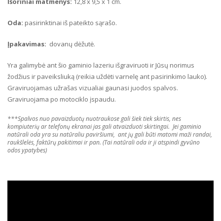
Išoriniai matmenys
:
12,8 x 9,5 x 1 cm.
Oda:
pasirinktinai iš pateikto sąrašo.
Įpakavimas:
dovanų dėžutė.
Yra galimybė ant šio gaminio lazeriu išgraviruoti ir Jūsų norimus
žodžius ir paveiksliuką (reikia uždėti varnelę ant pasirinkimo lauko).
Graviruojamas užrašas vizualiai gaunasi juodos spalvos.
Graviruojama po motociklo įspaudu.
***Spalvos nuo pavaizduotų nuotraukose gali šiek tiek skirtis, nes
kompiuterių ar telefonų ekranai jas gali atvaizduoti skirtingai. Jei gaminio
natūrali oda yra su natūraliu paviršiumi, ant jų gali būti matomi maži randai,
raukšlelės, faktūrų pakitimai ir pan. (Tai natūrali oda ir ji atspindi gyvūno
odos ypatybes)