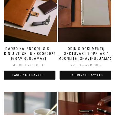
DARBO KALENDORIUS SU
ODINIS DOKUMENTŲ
ODINIU VIRŠELIU / BOOK2026
SEGTUVAS IR DĖKLAS /
[GRAVIRUOJAMAS]
MOONLITE [GRAVIRUOJAMAS]
45.00
€
60.00
€
72.00
€
78.00
€
–
–
PASIRINKTI SAVYBES
PASIRINKTI SAVYBES