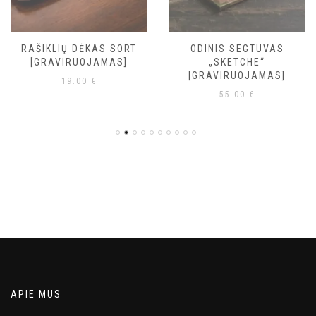
RAŠIKLIŲ DĖKAS SORT
ODINIS SEGTUVAS
[GRAVIRUOJAMAS]
„SKETCHE“
[GRAVIRUOJAMAS]
19.00
€
55.00
€
APIE MUS