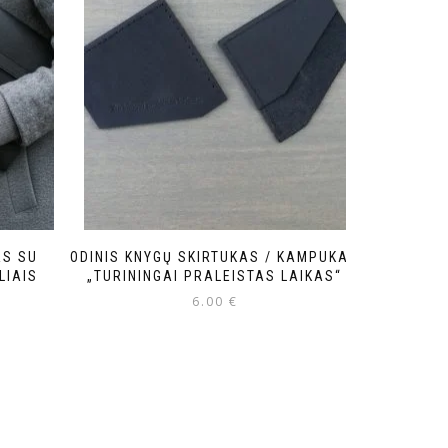
AS SU
ODINIS KNYGŲ SKIRTUKAS / KAMPUKAS
LIAIS
„TURININGAI PRALEISTAS LAIKAS“
6.00
€