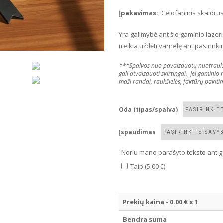
Įpakavimas:
Celofaninis skaidrus
Yra galimybė ant šio gaminio lazeri
(reikia uždėti varnelę ant pasirinki
***Spalvos nuo pavaizduotų nuotraukose 
gali atvaizduoti skirtingai. Jei gaminio
maži randai, raukšlelės, faktūrų pakitim
Oda (tipas/spalva)
Įspaudimas
Noriu mano parašyto teksto ant g
Taip (5.00 €)
Prekių kaina -
0.00
€ x 1
Bendra suma