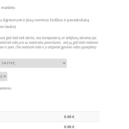
 maišelis
u išgraviruoti ir Jūsų norimus žodžius ir paveiksliuką
mo lauko).
gali šiek tiek skirtis, nes kompiuterių ar telefonų ekranai jas
 natūrali oda yra su natūraliu paviršiumi, ant jų gali būti matomi
ai ir pan. (Tai natūrali oda ir ji atspindi gyvūno odos ypatybes)
aminio.
0.00
€
0.00
€