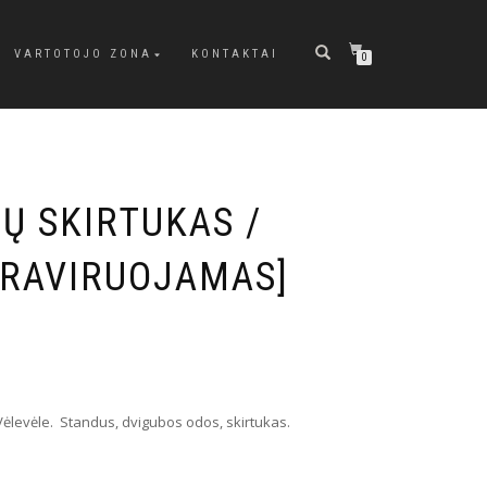
VARTOTOJO ZONA
KONTAKTAI
0
Ų SKIRTUKAS /
GRAVIRUOJAMAS]
Vėlevėle. Standus, dvigubos odos, skirtukas.