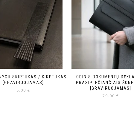
KNYGŲ SKIRTUKAS / KIRPTUKAS
ODINIS DOKUMENTŲ DĖKL
[GRAVIRUOJAMAS]
PRASIPLEČIANČIAIS ŠONE
[GRAVIRUOJAMAS]
8.00
€
79.00
€