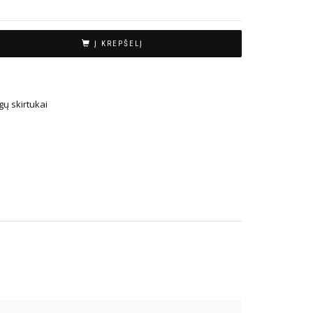
Į KREPŠELĮ
ų skirtukai