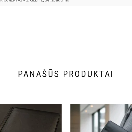
RNAMENTAS – 2, GĖLYTĖ, Be įspaudimo
PANAŠŪS PRODUKTAI