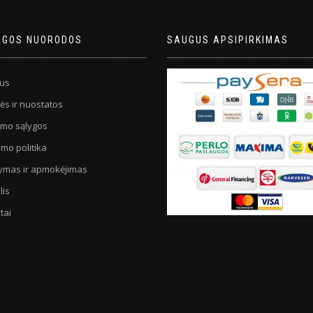
NGOS NUORODOS
SAUGUS APSIPIRKIMAS
us
ės ir nuostatos
imo sąlygos
mo politika
tymas ir apmokėjimas
lis
tai