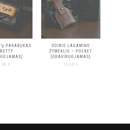
KTŲ PAKABUKAS
ODINIS LAGAMINO
ODIN
PRETTY
ŽYMEKLIS – POCKET
ŽYME
RUOJAMAS]
[GRAVIRUOJAMAS]
[GRA
6.00
€
15.50
€