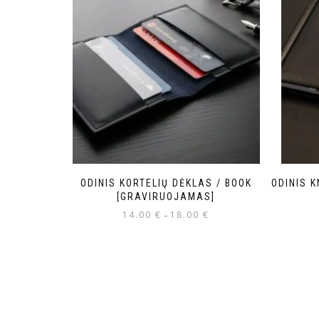
ODINIS KORTELIŲ DĖKLAS / BOOK
ODINIS 
[GRAVIRUOJAMAS]
14.00
€
18.00
€
–