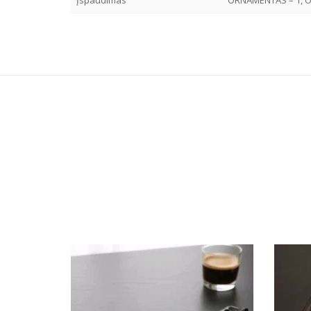
Įspaudimas
ORNAMENTAS – 1, O