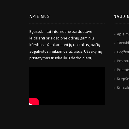
APIE MUS
NAUDI
Eguso.lt – tai internetinė parduotuvė
Apie m
leidžianti prisidėti prie odinių gaminių
Taisykl
kūrybos, užsakant ant jų unikalius, pačių
sugalvotus, reikiamus užrašus. Užsakymų
Grąžin
pristatymas trunka iki 3 darbo dienų.
Privatu
Prista
Krepše
Kontak