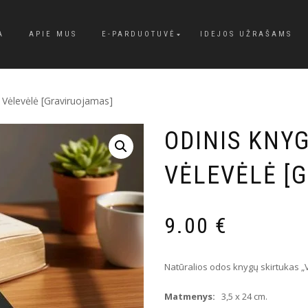
A
APIE MUS
E-PARDUOTUVĖ
IDEJOS UŽRAŠAMS
/ Vėlevėlė [Graviruojamas]
ODINIS KNYG
VĖLEVĖLĖ [
9.00
€
Natūralios odos knygų skirtukas „
Matmenys
:
3,5 x 24 cm.