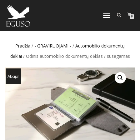
TOGGLE
0
NAVIGATION
Pradžia
/
- GRAVIRUOJAMI -
/
Automobilio dokumentų
dėklai
/ Odinis automobilio dokumentų dėklas / susegamas
Akcija!