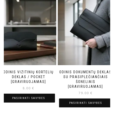
ODINIS VIZITINIŲ KORTELIŲ
ODINIS DOKUMENTŲ DĖKLAS
DĖKLAS / POCKET
SU PRASIPLEČIANČIAIS
[GRAVIRUOJAMAS]
ŠONELIAIS
[GRAVIRUOJAMAS]
8.00
€
79.00
€
PASIRINKTI SAVYBES
PASIRINKTI SAVYBES