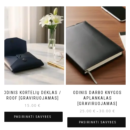
ODINIS KORTELIŲ DĖKLAS /
ODINIS DARBO KNYGOS
ROOF [GRAVIRUOJAMAS]
APLANKALAS
[GRAVIRUOJAMAS]
15.00
€
25.00
€
30.00
€
–
PASIRINKTI SAVYBES
PASIRINKTI SAVYBES