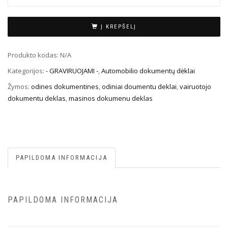
Į KREPŠELĮ
Produkto kodas:
N/A
Kategorijos:
- GRAVIRUOJAMI -
,
Automobilio dokumentų dėklai
Žymos:
odines dokumentines
,
odiniai doumentu deklai
,
vairuotojo
dokumentu deklas
,
masinos dokumenu deklas
PAPILDOMA INFORMACIJA
PAPILDOMA INFORMACIJA