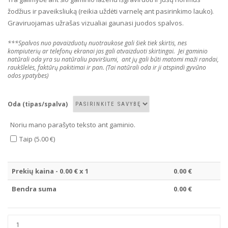
žodžius ir paveiksliuką (reikia uždėti varnelę ant pasirinkimo lauko).
Graviruojamas užrašas vizualiai gaunasi juodos spalvos.
***Spalvos nuo pavaizduotų nuotraukose gali šiek tiek skirtis, nes
kompiuterių ar telefonų ekranai jas gali atvaizduoti skirtingai. Jei gaminio
natūrali oda yra su natūraliu paviršiumi, ant jų gali būti matomi maži randai,
raukšlelės, faktūrų pakitimai ir pan. (Tai natūrali oda ir ji atspindi gyvūno
odos ypatybes)
Oda (tipas/spalva)
Noriu mano parašyto teksto ant gaminio.
Taip (5.00 €)
Prekių kaina -
0.00
€ x 1
0.00
€
Bendra suma
0.00
€