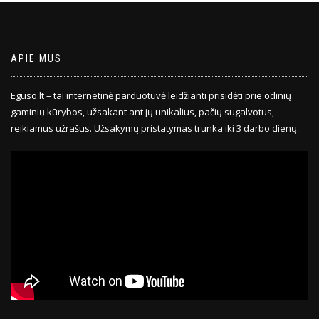
APIE MUS
Eguso.lt – tai internetinė parduotuvė leidžianti prisidėti prie odinių
gaminių kūrybos, užsakant ant jų unikalius, pačių sugalvotus,
reikiamus užrašus. Užsakymų pristatymas trunka iki 3 darbo dienų.