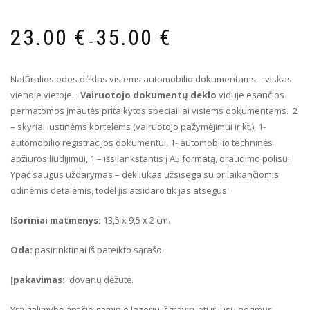
23.00
€
35.00
€
–
Natūralios odos dėklas visiems automobilio dokumentams – viskas
vienoje vietoje.
Vairuotojo dokumentų deklo
v
iduje esančios
permatomos įmautės pritaikytos speciailiai visiems dokumentams. 2
– skyriai lustinėms kortelėms (vairuotojo pažymėjimui ir kt.), 1-
automobilio registracijos dokumentui, 1- automobilio techninės
apžiūros liudijimui, 1 – išsilankstantis į A5 formatą, draudimo polisui.
Ypač saugus uždarymas – dėkliukas užsisega su prilaikančiomis
odinėmis detalėmis, todėl jis atsidaro tik jas atsegus.
Išoriniai matmenys
:
13,5 x 9,5 x 2 cm.
Oda:
pasirinktinai iš pateikto sąrašo.
Įpakavimas:
dovanų dėžutė.
Yra galimybė ant šio gaminio lazeriu išgraviruoti ir Jūsų norimus