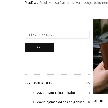
Pradžia
/ Produktai su žymomis “vairuotojo dokumen
PREKIŲ PAIEŠKA
IEŠKOTI
PREKIŲ KATEGORIJOS
- GRAVIRUOJAMI -
(72)
Graviruojami raktų pakabukai
(21)
ODINIS
Graviruojamos odinės apyrankės
(3)