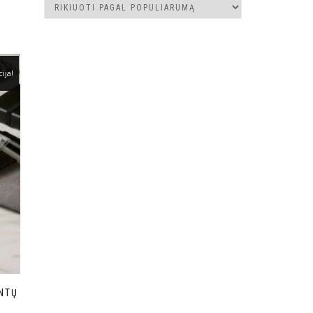
ija!
NTŲ