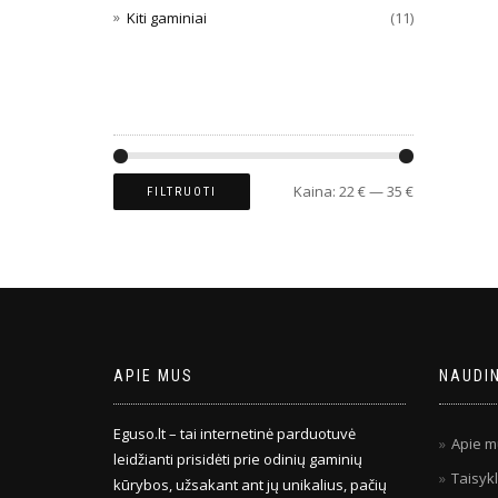
Kiti gaminiai
(11)
FILTRUOTI PAGAL KAINĄ
Kaina:
22 €
—
35 €
FILTRUOTI
APIE MUS
NAUDI
Eguso.lt – tai internetinė parduotuvė
Apie m
leidžianti prisidėti prie odinių gaminių
Taisykl
kūrybos, užsakant ant jų unikalius, pačių