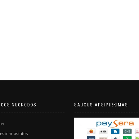
NGOS NUORODOS
SAUGUS APSIPIRKIMAS
us
ės ir nuostatos