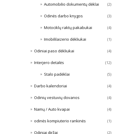
Automobilio dokumentų dėklai
(2)
Odinės darbo knygos
(3)
Motociklų raktų pakabukai
(4)
Imobililaizerio dėkliukai
(1)
Odiniai paso dėkliukai
(4)
Interjero detalės
(12)
Stalo padėklai
(5)
Darbo kalendoriai
(4)
Odinių vestuvių dovanos
(4)
Namų / Auto kvapai
(4)
odinės kompiuterio rankinės
(1)
Odiniai diržai
(2)