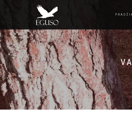
PRADŽI
VA