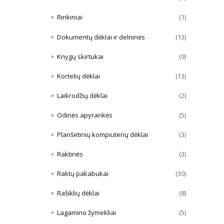
Rinkiniai
(1)
Dokumentų dėklai ir delninės
(13)
Knygų skirtukai
(9)
Kortelių dėklai
(13)
Laikrodžių dėklai
(2)
Odinės apyrankės
(5)
Planšetinių kompiuterių dėklai
(3)
Raktinės
(3)
Raktų pakabukai
(30)
Rašiklių dėklai
(8)
Lagamino žymekliai
(5)