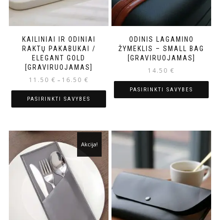
KAILINIAI IR ODINIAI
ODINIS LAGAMINO
RAKTŲ PAKABUKAI /
ŽYMEKLIS – SMALL BAG
ELEGANT GOLD
[GRAVIRUOJAMAS]
[GRAVIRUOJAMAS]
14.50
€
11.50
€
16.50
€
–
PASIRINKTI SAVYBES
PASIRINKTI SAVYBES
Akcija!