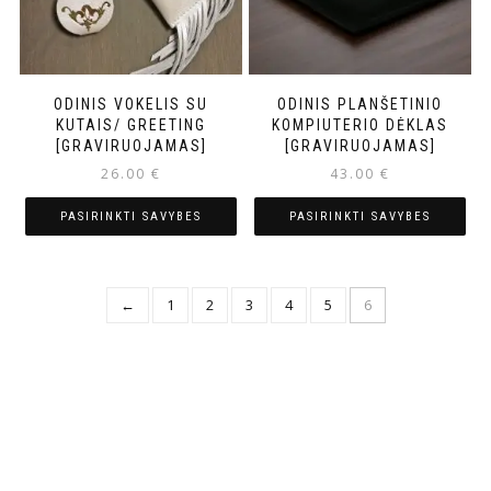
ODINIS VOKELIS SU
ODINIS PLANŠETINIO
KUTAIS/ GREETING
KOMPIUTERIO DĖKLAS
[GRAVIRUOJAMAS]
[GRAVIRUOJAMAS]
26.00
€
43.00
€
PASIRINKTI SAVYBES
PASIRINKTI SAVYBES
←
1
2
3
4
5
6
PREKIŲ PAIEŠKA