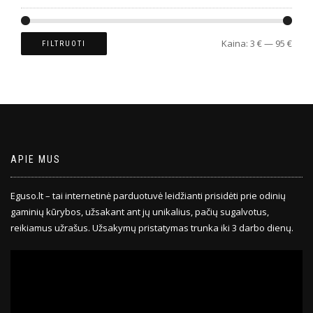
Kaina:
3 €
—
95 €
FILTRUOTI
APIE MUS
Eguso.lt – tai internetinė parduotuvė leidžianti prisidėti prie odinių
gaminių kūrybos, užsakant ant jų unikalius, pačių sugalvotus,
reikiamus užrašus. Užsakymų pristatymas trunka iki 3 darbo dienų.