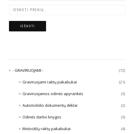
IEŠKOTI
PREKIŲ KATEGORIJOS
- GRAVIRUOJAMI -
(72)
Graviruojami raktų pakabukai
(21)
Graviruojamos odinės apyrankės
(3)
Automobilio dokumentų dėklai
(2)
Odinės darbo knygos
(3)
Motociklų raktų pakabukai
(4)