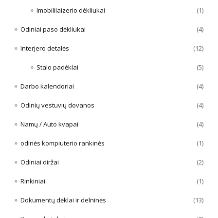
Imobililaizerio dėkliukai
(1)
Odiniai paso dėkliukai
(4)
Interjero detalės
(12)
Stalo padėklai
(5)
Darbo kalendoriai
(4)
Odinių vestuvių dovanos
(4)
Namų / Auto kvapai
(4)
odinės kompiuterio rankinės
(1)
Odiniai diržai
(2)
Rinkiniai
(1)
Dokumentų dėklai ir delninės
(13)