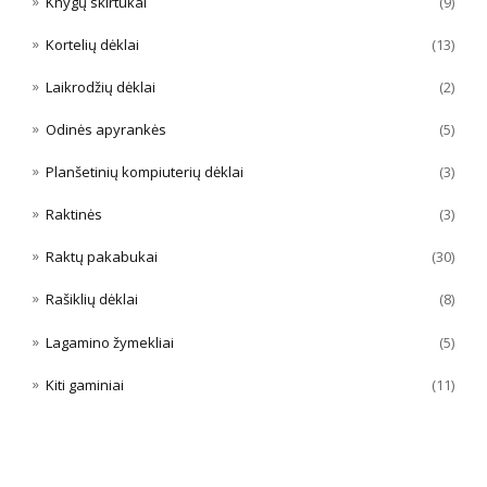
Knygų skirtukai
(9)
Kortelių dėklai
(13)
Laikrodžių dėklai
(2)
Odinės apyrankės
(5)
Planšetinių kompiuterių dėklai
(3)
Raktinės
(3)
Raktų pakabukai
(30)
Rašiklių dėklai
(8)
Lagamino žymekliai
(5)
Kiti gaminiai
(11)
FILTRUOTI PAGAL KAINĄ