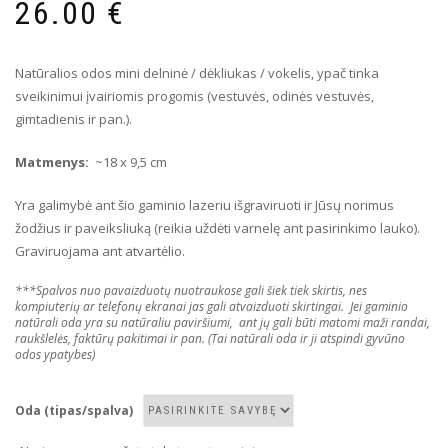
26.00
€
Natūralios odos mini delninė / dėkliukas / vokelis, ypač tinka
sveikinimui įvairiomis progomis (vestuvės, odinės vestuvės,
gimtadienis ir pan.).
Matmenys
:
~18 x 9,5 cm
Yra galimybė ant šio gaminio lazeriu išgraviruoti ir Jūsų norimus
žodžius ir paveiksliuką (reikia uždėti varnelę ant pasirinkimo lauko).
Graviruojama ant atvartėlio.
***Spalvos nuo pavaizduotų nuotraukose gali šiek tiek skirtis, nes
kompiuterių ar telefonų ekranai jas gali atvaizduoti skirtingai. Jei gaminio
natūrali oda yra su natūraliu paviršiumi, ant jų gali būti matomi maži randai,
raukšlelės, faktūrų pakitimai ir pan. (Tai natūrali oda ir ji atspindi gyvūno
odos ypatybes)
Oda (tipas/spalva)