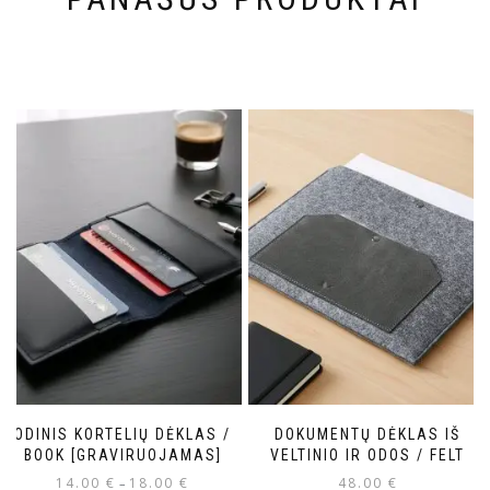
ODINIS KORTELIŲ DĖKLAS /
DOKUMENTŲ DĖKLAS IŠ
BOOK [GRAVIRUOJAMAS]
VELTINIO IR ODOS / FELT
14.00
€
18.00
€
48.00
€
–