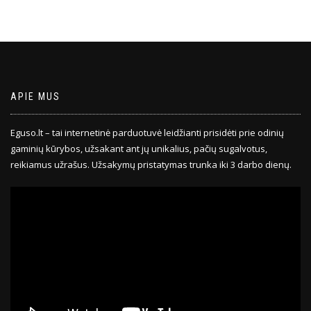
APIE MUS
Eguso.lt – tai internetinė parduotuvė leidžianti prisidėti prie odinių
gaminių kūrybos, užsakant ant jų unikalius, pačių sugalvotus,
reikiamus užrašus. Užsakymų pristatymas trunka iki 3 darbo dienų.