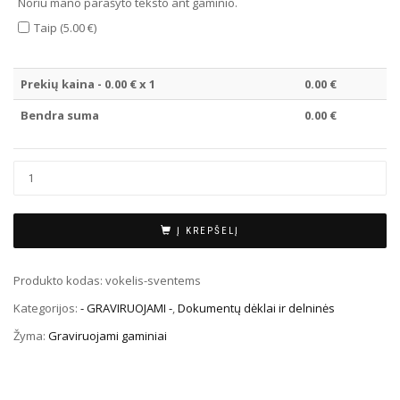
Noriu mano parašyto teksto ant gaminio.
Taip (5.00 €)
Prekių kaina -
0.00
€ x 1
0.00
€
Bendra suma
0.00
€
Į KREPŠELĮ
Produkto kodas:
vokelis-sventems
Kategorijos:
- GRAVIRUOJAMI -
,
Dokumentų dėklai ir delninės
Žyma:
Graviruojami gaminiai