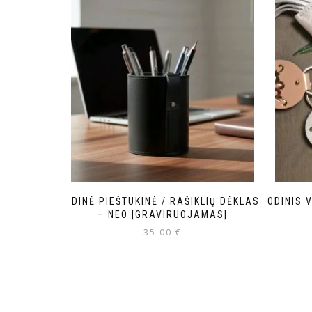
ODINĖ PIEŠTUKINĖ / RAŠIKLIŲ DĖKLAS
ODINIS 
– NEO [GRAVIRUOJAMAS]
35.00
€