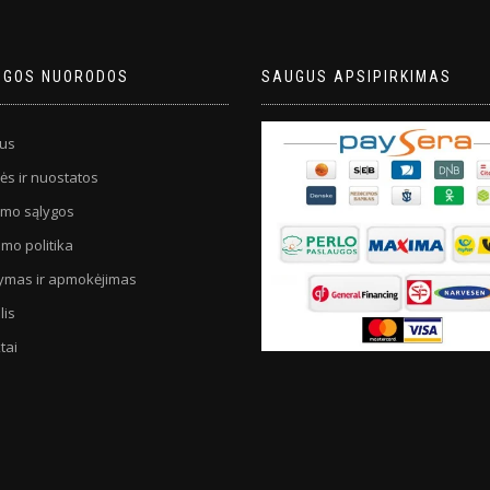
NGOS NUORODOS
SAUGUS APSIPIRKIMAS
us
ės ir nuostatos
imo sąlygos
mo politika
tymas ir apmokėjimas
lis
tai