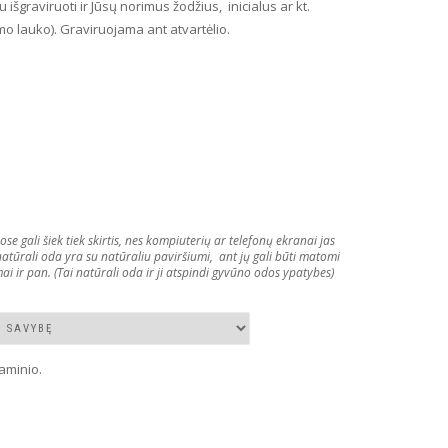
 išgraviruoti ir Jūsų norimus žodžius, inicialus ar kt.
imo lauko). Graviruojama ant atvartėlio.
gali šiek tiek skirtis, nes kompiuterių ar telefonų ekranai jas
 natūrali oda yra su natūraliu paviršiumi, ant jų gali būti matomi
ai ir pan. (Tai natūrali oda ir ji atspindi gyvūno odos ypatybes)
aminio.