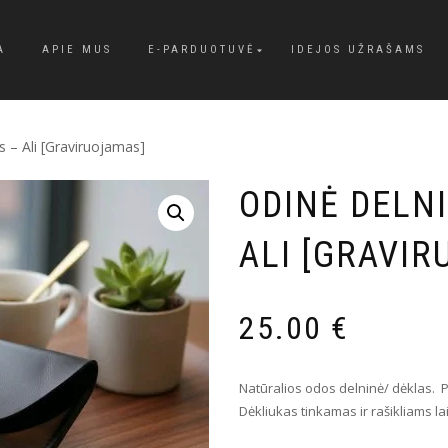
A
APIE MUS
E-PARDUOTUVĖ
IDEJOS UŽRAŠAMS
s – Ali [Graviruojamas]
ODINĖ DELNI
ALI [GRAVI
25.00
€
Natūralios odos delninė/ dėklas. Pa
Dėkliukas tinkamas ir rašikliams la