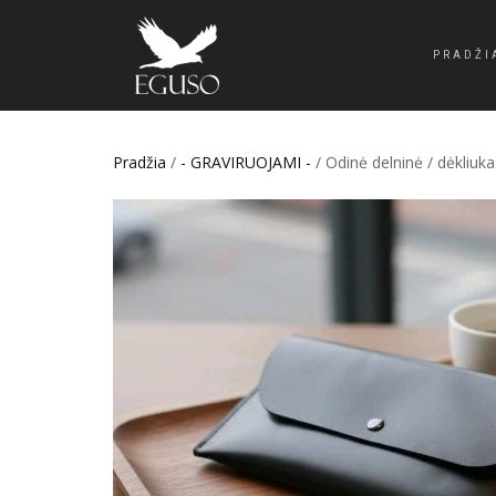
PRADŽI
Pradžia
/
- GRAVIRUOJAMI -
/ Odinė delninė / dėkliuka