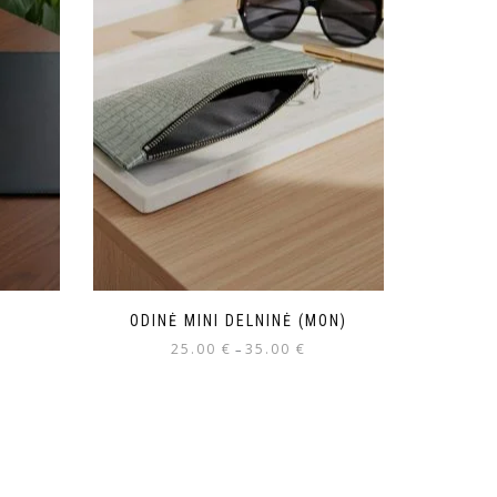
4
ODINĖ MINI DELNINĖ (MON)
25.00
€
35.00
€
–