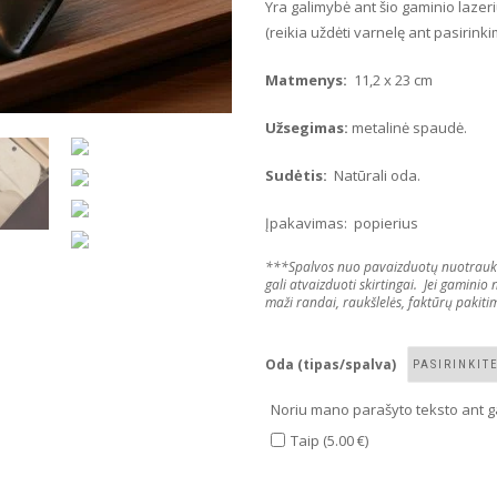
Yra galimybė ant šio gaminio lazeriu
(reikia uždėti varnelę ant pasirink
Matmenys
:
11,2 x 23 cm
Užsegimas
:
metalinė spaudė.
Sudėtis
:
Natūrali oda.
Įpakavimas: popierius
***Spalvos nuo pavaizduotų nuotraukose 
gali atvaizduoti skirtingai. Jei gaminio
maži randai, raukšlelės, faktūrų pakitim
Oda (tipas/spalva)
Noriu mano parašyto teksto ant g
Taip (5.00 €)