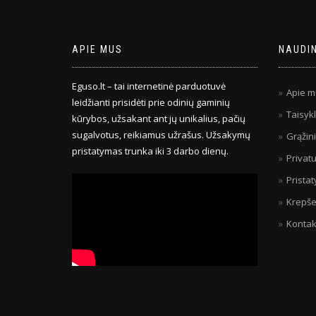
APIE MUS
NAUDI
Eguso.lt – tai internetinė parduotuvė
Apie m
leidžianti prisidėti prie odinių gaminių
Taisykl
kūrybos, užsakant ant jų unikalius, pačių
sugalvotus, reikiamus užrašus. Užsakymų
Grąžin
pristatymas trunka iki 3 darbo dienų.
Privatu
Prista
Krepše
Kontak