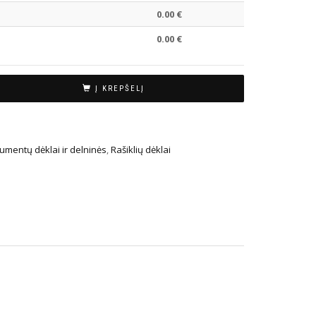
0.00
€
0.00
€
Į KREPŠELĮ
umentų dėklai ir delninės
,
Rašiklių dėklai