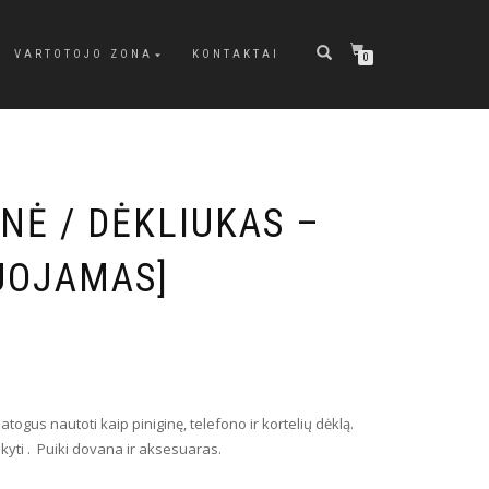
VARTOTOJO ZONA
KONTAKTAI
0
NĖ / DĖKLIUKAS –
RUOJAMAS]
togus nautoti kaip piniginę, telefono ir kortelių dėklą.
ikyti . Puiki dovana ir aksesuaras.