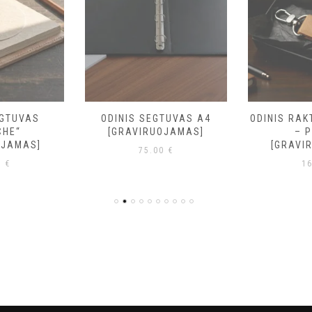
EGTUVAS
ODINIS SEGTUVAS A4
ODINIS RA
CHE“
[GRAVIRUOJAMAS]
– 
OJAMAS]
[GRAVI
75.00
€
0
€
1