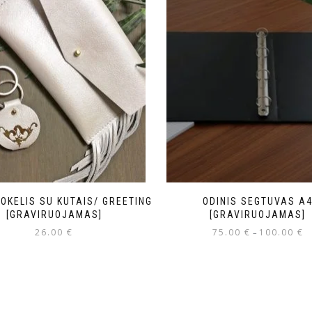
VOKELIS SU KUTAIS/ GREETING
ODINIS SEGTUVAS A
[GRAVIRUOJAMAS]
[GRAVIRUOJAMAS]
26.00
€
75.00
€
100.00
€
–