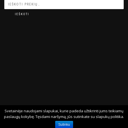
IEŠKOTI
Svetainėje naudojami slapukai, kurie padeda užtikrinti jums teikiamų
© 2026 EGUSO.LT
paslaugų kokybę. Tęsdami naršymą, jūs sutinkate su slapukų politika.
Sutinku