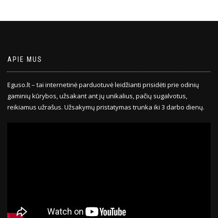
APIE MUS
Eguso.lt – tai internetinė parduotuvė leidžianti prisidėti prie odinių
gaminių kūrybos, užsakant ant jų unikalius, pačių sugalvotus,
reikiamus užrašus. Užsakymų pristatymas trunka iki 3 darbo dienų.