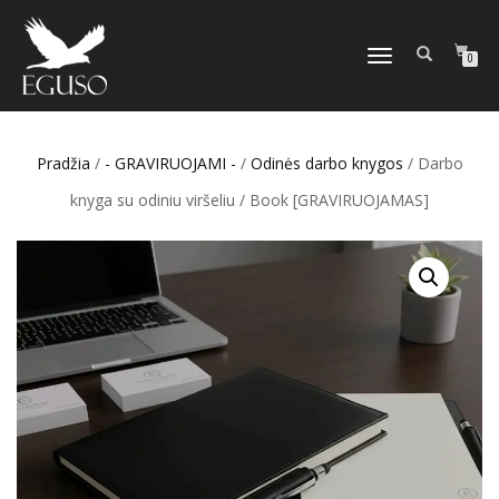
TOGGLE
0
NAVIGATION
Pradžia
/
- GRAVIRUOJAMI -
/
Odinės darbo knygos
/ Darbo
knyga su odiniu viršeliu / Book [GRAVIRUOJAMAS]