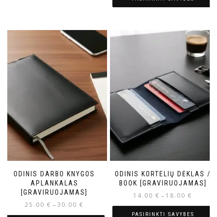
ODINIS DARBO KNYGOS
ODINIS KORTELIŲ DĖKLAS /
APLANKALAS
BOOK [GRAVIRUOJAMAS]
[GRAVIRUOJAMAS]
14.00
€
18.00
€
–
25.00
€
30.00
€
–
PASIRINKTI SAVYBES