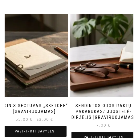
ODINIS SEGTUVAS „SKETCHE“
SENDINTOS ODOS RAKTŲ
[GRAVIRUOJAMAS]
PAKABUKAS/ JUOSTELĖ-
DIRŽELIS [GRAVIRUOJAMAS]
55.00
€
83.00
€
–
7.00
€
PASIRINKTI SAVYBES
PASIRINKTI SAVYBES