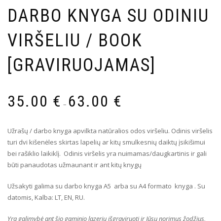
DARBO KNYGA SU ODINIU
VIRŠELIU / BOOK
[GRAVIRUOJAMAS]
35.00
€
63.00
€
–
Užrašų / darbo knyga apvilkta natūralios odos viršeliu. Odinis viršelis
turi dvi kišenėles skirtas lapelių ar kitų smulkesnių daiktų įsikišimui
bei rašiklio laikiklį. Odinis viršelis yra nuimamas/daugkartinis ir gali
būti panaudotas užmaunant ir ant kitų knygų
Užsakyti galima su darbo knyga A5 arba su A4 formato knyga . Su
datomis, Kalba: LT, EN, RU.
Yra galimybė ant šio gaminio lazeriu išgraviruoti ir Jūsų norimus žodžius,