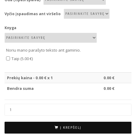
Vyčio įspaudimas ant viršelio
Knyga
Noriu mano parašyto teksto ant gaminio.
Taip (5.00 €)
Prekių kaina -
0.00
€ x 1
0.00
€
Bendra suma
0.00
€
Į KREPŠELĮ