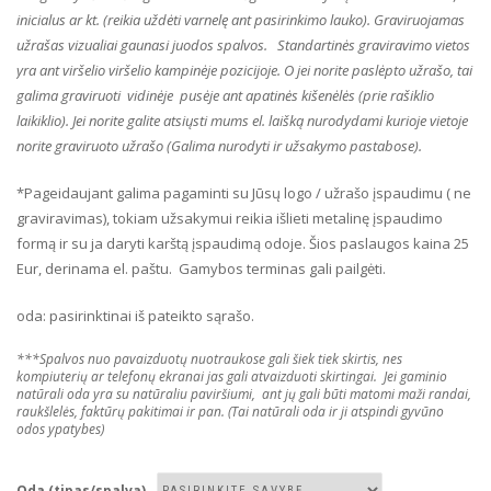
inicialus ar kt. (reikia uždėti varnelę ant pasirinkimo lauko). Graviruojamas
užrašas vizualiai gaunasi juodos spalvos. Standartinės graviravimo vietos
yra ant viršelio viršelio kampinėje pozicijoje. O jei norite paslėpto užrašo, tai
galima graviruoti vidinėje pusėje ant apatinės kišenėlės (prie rašiklio
laikiklio). Jei norite galite atsiųsti mums el. laišką nurodydami kurioje vietoje
norite graviruoto užrašo (Galima nurodyti ir užsakymo pastabose).
*Pageidaujant galima pagaminti su Jūsų logo / užrašo įspaudimu ( ne
graviravimas), tokiam užsakymui reikia išlieti metalinę įspaudimo
formą ir su ja daryti karštą įspaudimą odoje. Šios paslaugos kaina 25
Eur, derinama el. paštu. Gamybos terminas gali pailgėti.
oda: pasirinktinai iš pateikto sąrašo.
***Spalvos nuo pavaizduotų nuotraukose gali šiek tiek skirtis, nes
kompiuterių ar telefonų ekranai jas gali atvaizduoti skirtingai. Jei gaminio
natūrali oda yra su natūraliu paviršiumi, ant jų gali būti matomi maži randai,
raukšlelės, faktūrų pakitimai ir pan. (Tai natūrali oda ir ji atspindi gyvūno
odos ypatybes)
Oda (tipas/spalva)