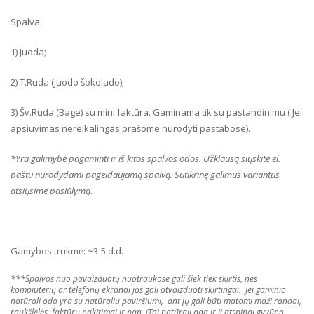
Spalva:
1) Juoda;
2) T.Ruda (juodo šokolado);
3) Šv.Ruda (Bage) su mini faktūra. Gaminama tik su pastandinimu ( Jei
apsiuvimas nereikalingas prašome nurodyti pastabose).
*Yra galimybė pagaminti ir iš kitos spalvos odos. Užklausą siųskite el.
paštu nurodydami pageidaujamą spalvą. Sutikrinę galimus variantus
atsiųsime pasiūlymą.
Gamybos trukmė: ~3-5 d.d.
***Spalvos nuo pavaizduotų nuotraukose gali šiek tiek skirtis, nes
kompiuterių ar telefonų ekranai jas gali atvaizduoti skirtingai. Jei gaminio
natūrali oda yra su natūraliu paviršiumi, ant jų gali būti matomi maži randai,
raukšlelės, faktūrų pakitimai ir pan. (Tai natūrali oda ir ji atspindi gyvūno