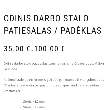
ODINIS DARBO STALO
PATIESALAS / PADĖKLAS
35.00
€
100.00
€
–
Odinis darbo stalo patiesalas gaminamas iš natūralios odos. Maloni
liesti oda.
Rašomo stalo odinis kilimėlis gali būti gaminamas iš viengubos odos
(1) arba iš pastandintos, pastorintos su spec. audiniu ir apsiūtais
kraštais (2).
Storis ~1,2 mm
Storis ~2.2 mm .