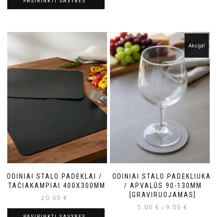
PASIRINKTI SAVYBES
Akcija!
ODINIAI STALO PADĖKLAI /
ODINIAI STALO PADĖKLIUKAI
STAČIAKAMPIAI 400X300MM
/ APVALŪS 90-130MM
[GRAVIRUOJAMAS]
20.00
€
5.00
€
9.00
€
–
PASIRINKTI SAVYBES