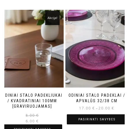
Akcija!
ODINIAI STALO PADĖKLIUKAI
ODINIAI STALO PADĖKLAI /
/ KVADRATINIAI 100MM
APVALŪS 32/38 CM
[GRAVIRUOJAMAS]
17.00
€
20.00
€
–
8.00
€
PASIRINKTI SAVYBES
6.00
€