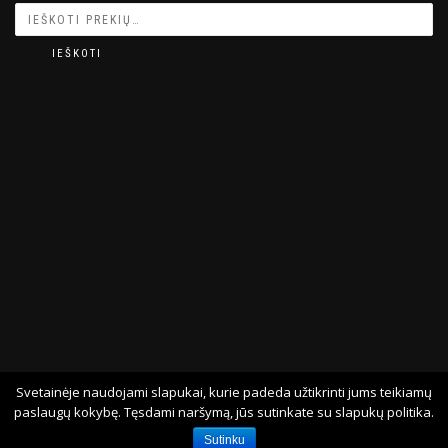
IEŠKOTI
Svetainėje naudojami slapukai, kurie padeda užtikrinti jums teikiamų
© 2026 EGUSO.LT
paslaugų kokybę. Tęsdami naršymą, jūs sutinkate su slapukų politika.
Sutinku