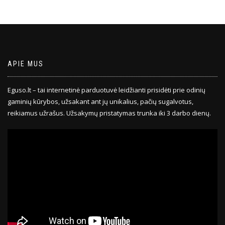
APIE MUS
Eguso.lt – tai internetinė parduotuvė leidžianti prisidėti prie odinių
gaminių kūrybos, užsakant ant jų unikalius, pačių sugalvotus,
reikiamus užrašus. Užsakymų pristatymas trunka iki 3 darbo dienų.