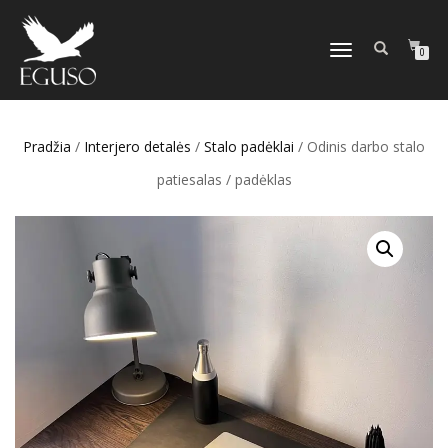
TOGGLE
0
NAVIGATION
Pradžia
/
Interjero detalės
/
Stalo padėklai
/ Odinis darbo stalo
patiesalas / padėklas