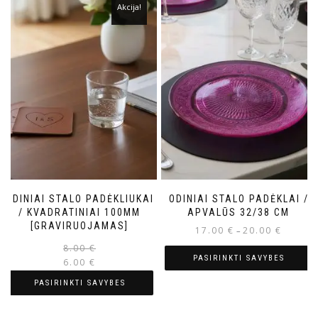
Akcija!
ODINIAI STALO PADĖKLIUKAI
ODINIAI STALO PADĖKLAI /
/ KVADRATINIAI 100MM
APVALŪS 32/38 CM
[GRAVIRUOJAMAS]
17.00
€
20.00
€
–
8.00
€
PASIRINKTI SAVYBES
6.00
€
PASIRINKTI SAVYBES