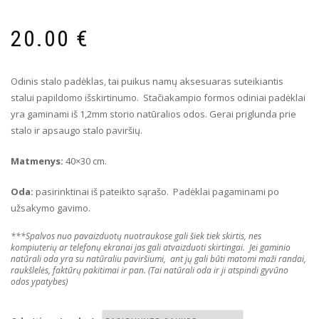
20.00
€
Odinis stalo padėklas, tai puikus namų aksesuaras suteikiantis
stalui papildomo išskirtinumo. Stačiakampio formos odiniai padėklai
yra gaminami iš 1,2mm storio natūralios odos. Gerai priglunda prie
stalo ir apsaugo stalo paviršių.
Matmenys
:
40×30 cm.
Oda:
pasirinktinai iš pateikto sąrašo. Padėklai pagaminami po
užsakymo gavimo.
***Spalvos nuo pavaizduotų nuotraukose gali šiek tiek skirtis, nes
kompiuterių ar telefonų ekranai jas gali atvaizduoti skirtingai. Jei gaminio
natūrali oda yra su natūraliu paviršiumi, ant jų gali būti matomi maži randai,
raukšlelės, faktūrų pakitimai ir pan. (Tai natūrali oda ir ji atspindi gyvūno
odos ypatybes)