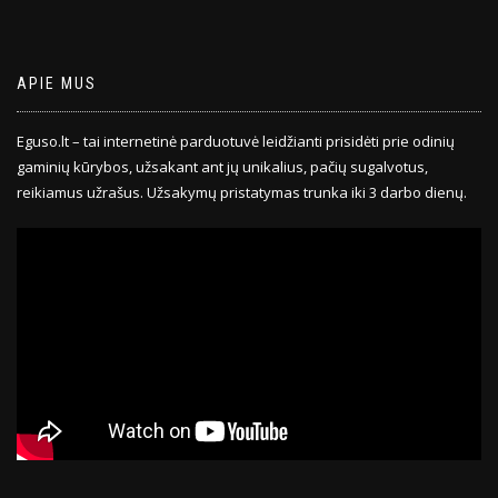
APIE MUS
Eguso.lt – tai internetinė parduotuvė leidžianti prisidėti prie odinių
gaminių kūrybos, užsakant ant jų unikalius, pačių sugalvotus,
reikiamus užrašus. Užsakymų pristatymas trunka iki 3 darbo dienų.