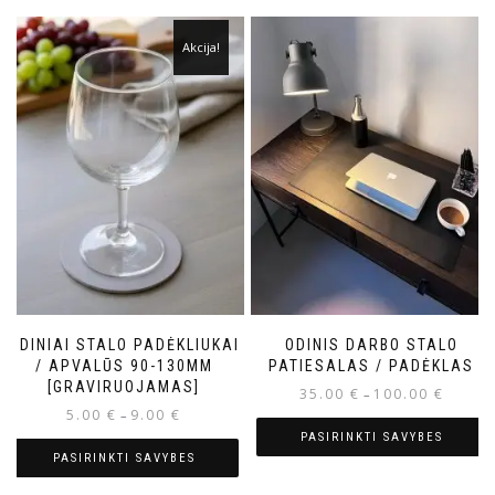
Akcija!
ODINIAI STALO PADĖKLIUKAI
ODINIS DARBO STALO
/ APVALŪS 90-130MM
PATIESALAS / PADĖKLAS
[GRAVIRUOJAMAS]
35.00
€
100.00
€
–
5.00
€
9.00
€
–
PASIRINKTI SAVYBES
PASIRINKTI SAVYBES