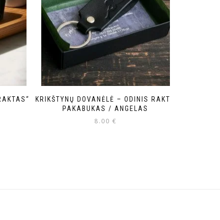
RAKTAS“
KRIKŠTYNŲ DOVANĖLĖ – ODINIS RAKTŲ
PAKABUKAS / ANGELAS
8.00
€