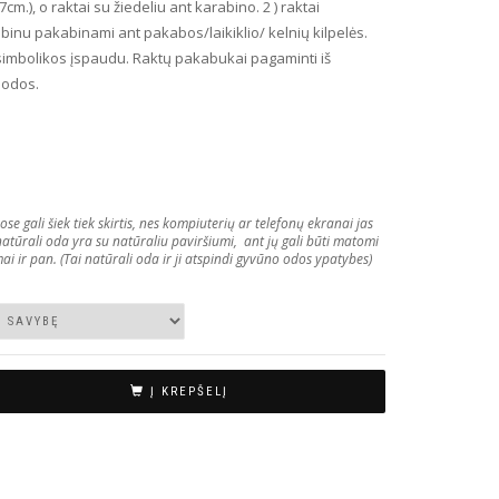
7cm.), o raktai su žiedeliu ant karabino. 2 ) raktai
binu pakabinami ant pakabos/laikiklio/ kelnių kilpelės.
imbolikos įspaudu. Raktų pakabukai pagaminti iš
 odos.
gali šiek tiek skirtis, nes kompiuterių ar telefonų ekranai jas
 natūrali oda yra su natūraliu paviršiumi, ant jų gali būti matomi
ai ir pan. (Tai natūrali oda ir ji atspindi gyvūno odos ypatybes)
Į KREPŠELĮ