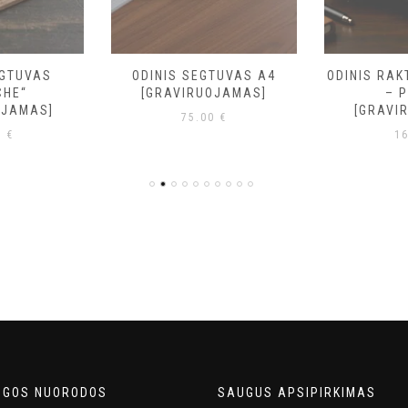
EGTUVAS
ODINIS SEGTUVAS A4
ODINIS RA
CHE“
[GRAVIRUOJAMAS]
– 
OJAMAS]
[GRAVI
75.00
€
0
€
1
NGOS NUORODOS
SAUGUS APSIPIRKIMAS