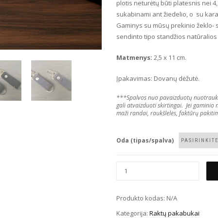
plotis neturėtų būti platesnis nei 4,
sukabinami ant žiedelio, o su kara
Gaminys su mūsų prekinio žeklo- s
sendinto tipo standžios natūralios
Matmenys
:
2,5 x 11 cm.
Įpakavimas: Dovanų dėžutė.
***Spalvos nuo pavaizduotų nuotraukose 
gali atvaizduoti skirtingai. Jei gaminio
maži randai, raukšlelės, faktūrų pakitim
Oda (tipas/spalva)
Produkto kodas:
N/A
Kategorija:
Raktų pakabukai