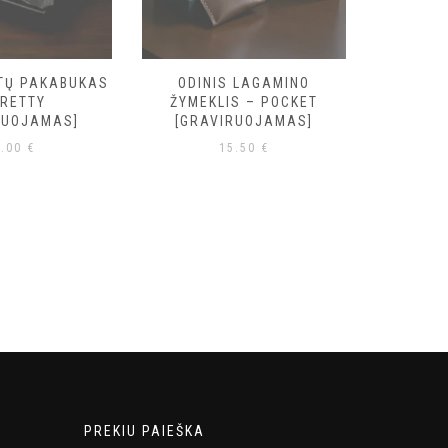
KTŲ PAKABUKAS
ODINIS LAGAMINO
ODIN
PRETTY
ŽYMEKLIS – POCKET
ŽYME
RUOJAMAS]
[GRAVIRUOJAMAS]
[GRA
6.00
€
15.50
€
PREKIU PAIEŠKA