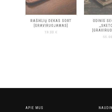
 DĖTUVĖ
RAŠIKLIŲ DĖKAS SORT
ODINIS S
RUOJAMA]
[GRAVIRUOJAMAS]
„SKET
[GRAVIRU
19.00
€
55.0
APIE MUS
NAUDI