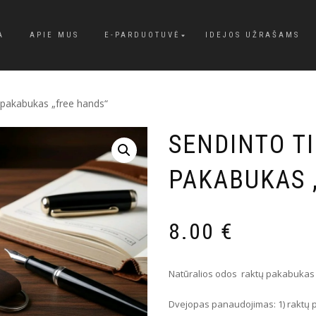
A
APIE MUS
E-PARDUOTUVĖ
IDEJOS UŽRAŠAMS
 pakabukas „free hands“
SENDINTO T
PAKABUKAS 
8.00
€
Natūralios odos raktų pakabukas 
Dvejopas panaudojimas: 1) raktų p