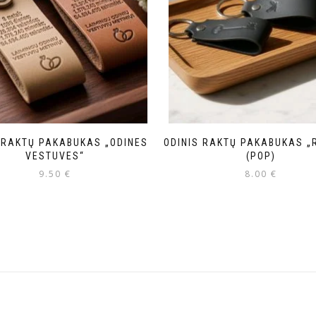
 RAKTŲ PAKABUKAS „ODINES
ODINIS RAKTŲ PAKABUKAS „
VESTUVES“
(POP)
9.50
€
8.00
€