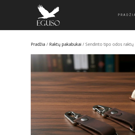
PRADŽI
Pradžia
/
Raktų pakabukai
/ Sendinto tipo odos raktų