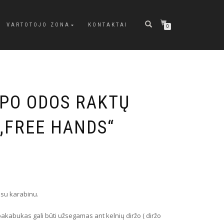
VARTOTOJO ZONA
KONTAKTAI
0
IPO ODOS RAKTŲ
„FREE HANDS“
su karabinu.
akabukas gali būti užsegamas ant kelnių diržo ( diržo