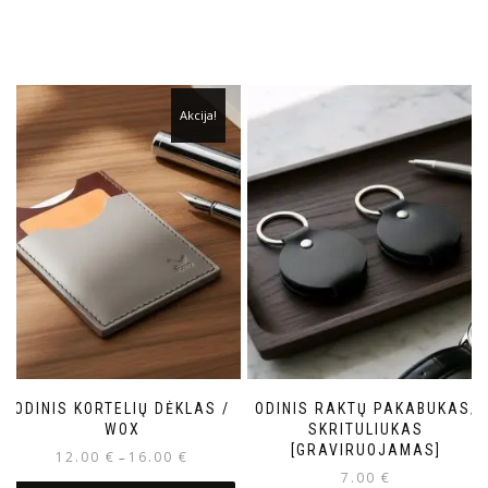
Akcija!
ODINIS KORTELIŲ DĖKLAS /
ODINIS RAKTŲ PAKABUKAS/
WOX
SKRITULIUKAS
[GRAVIRUOJAMAS]
12.00
€
16.00
€
–
7.00
€