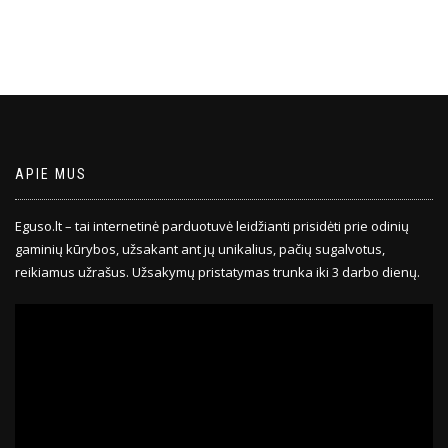
APIE MUS
Eguso.lt – tai internetinė parduotuvė leidžianti prisidėti prie odinių
gaminių kūrybos, užsakant ant jų unikalius, pačių sugalvotus,
reikiamus užrašus. Užsakymų pristatymas trunka iki 3 darbo dienų.