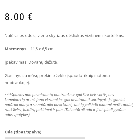
8.00
€
Natūralios odos, vieno skyriaus dėkliukas vizitinėms kortelėms.
Matmenys
:
11,5 x 6,5 cm.
Įpakavimas: Dovanų dėžutė.
Gaminys su mūsų prekinio žeklo įspaudu (kaip matoma
nuotraukoje).
***Spalvos nuo pavaizduotų nuotraukose gali šiek tiek skirtis, nes
kompiuterių ar telefonų ekranai jas gali atvaizduoti skirtingai. Jei gaminio
natūrali oda yra su natūraliu paviršiumi, ant jų gali būti matomi maži randai,
raukšlelės, faktūrų pakitimai ir pan. (Tai natūrali oda ir ji atspindi gyvūno
odos ypatybes)
Oda (tipas/spalva)