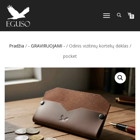
TOGGLE
0
NAVIGATION
Pradžia
/
- GRAVIRUOJAMI -
/ Odinis vizitinių kortelių dėklas /
pocket