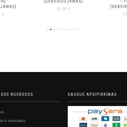
CHE“
[GRAVIRUOJAMAS]
– 
OJAMAS]
[GRAVI
75.00
€
0
€
1
NGOS NUORODOS
SAUGUS APSIPIRKIMAS
us
ės ir nuostatos