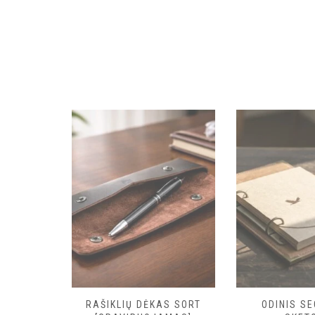
 DĖTUVĖ
RAŠIKLIŲ DĖKAS SORT
ODINIS S