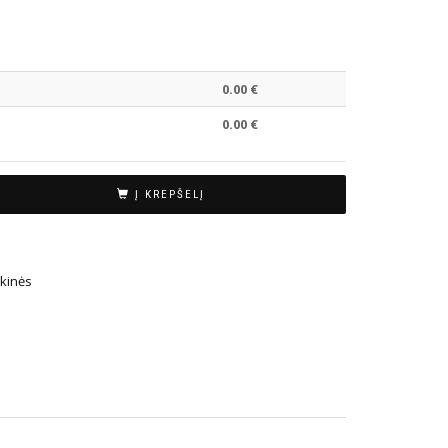
0.00
€
0.00
€
Į KREPŠELĮ
kinės