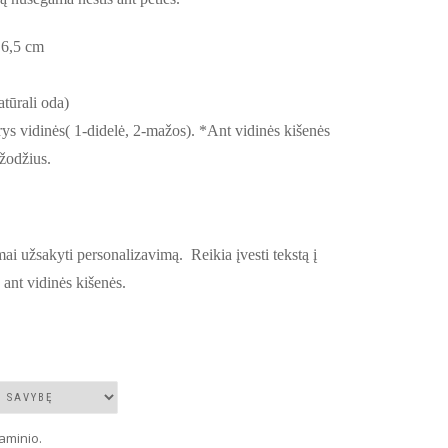
 6,5 cm
tūrali oda)
trys vidinės( 1-didelė, 2-mažos). *Ant vidinės kišenės
 žodžius.
 užsakyti personalizavimą. Reikia įvesti tekstą į
ant vidinės kišenės.
aminio.