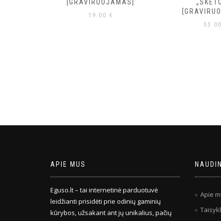
RUOJAMA]
[GRAVIRUOJAMAS]
„SKET
[GRAVIRU
19.00
€
55.0
APIE MUS
NAUDI
Eguso.lt – tai internetinė parduotuvė
Apie m
leidžianti prisidėti prie odinių gaminių
Taisykl
kūrybos, užsakant ant jų unikalius, pačių