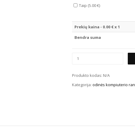
Taip (5.00 €)
Prekių kaina -
0.00
€ x 1
Bendra suma
Produkto kodas:
N/A
Kategorija:
odinės kompiuterio ran