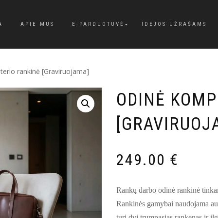
A
APIE MUS
E-PARDUOTUVĖ
IDEJOS UŽRAŠAMS
erio rankinė [Graviruojama]
ODINĖ KOMP
[GRAVIRUOJ
249.00
€
Rankų darbo odinė rankinė tinka
Rankinės gamybai naudojama aukšt
turi dvi trumpasias rankenas ir il