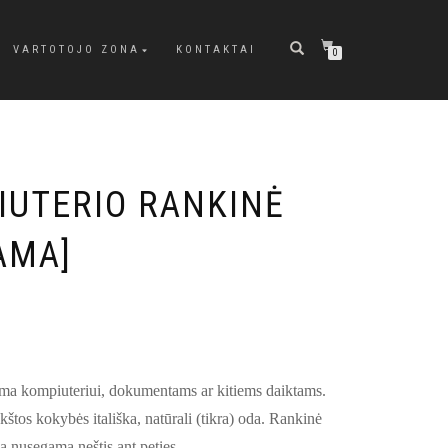
VARTOTOJO ZONA
KONTAKTAI
0
IUTERIO RANKINĖ
AMA]
ma kompiuteriui, dokumentams ar kitiems daiktams.
os kokybės itališka, natūrali (tikra) oda. Rankinė
gą nusegama neštis ant peties.