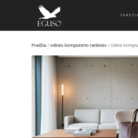
PRADŽI
Pradžia
/
odinės kompiuterio rankinės
/ Odinė kompiut