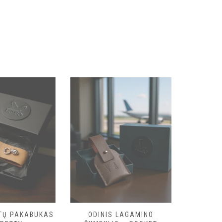
KTŲ PAKABUKAS
ODINIS LAGAMINO
ODIN