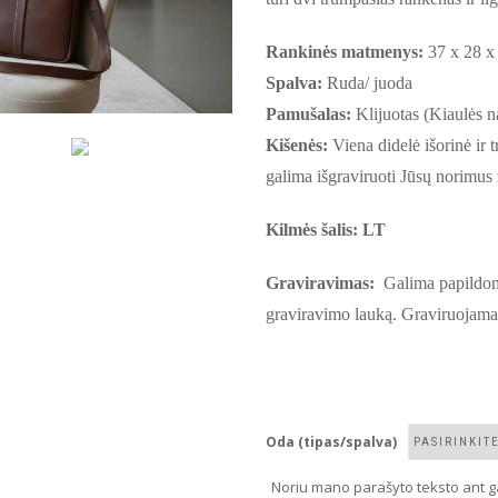
Rankinės matmenys:
37 x 28 x
Spalva:
Ruda/ juoda
Pamušalas:
Klijuotas (Kiaulės na
Kišenės:
Viena didelė išorinė ir 
galima išgraviruoti Jūsų norimus
Kilmės šalis: LT
Graviravimas:
Galima papildomai
graviravimo lauką. Graviruojama 
Oda (tipas/spalva)
Noriu mano parašyto teksto ant g